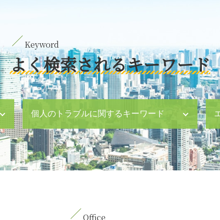
よく検索されるキーワード
個人のトラブルに関するキーワード
遺言書 遺留分
配偶者居住権 相続法
ハラスメント 職場
凶悪犯 強盗 殺人
相続 養子縁組
育児 離婚
人身事故 とは