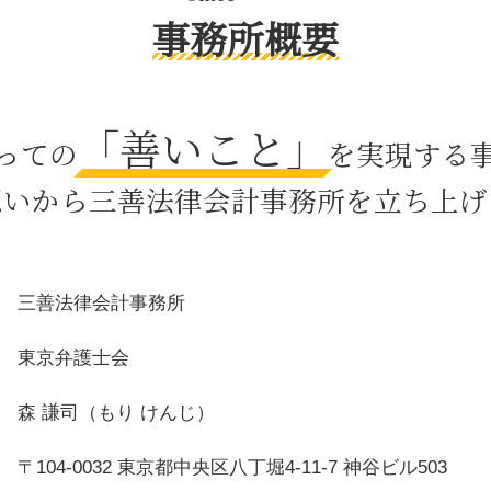
相続法 改正
事務所概要
公正証書遺言 必要書類
器物損壊 罪
相続放棄 デメリット
「善いこと」
契約 内容証明
っての
を実現する
民法 遺留分
被害者 代理人
想いから三善法律会計事務所を立ち上げ
セクハラ とは
内容証明郵便 日本郵便
財産分与 対象にならないもの
財産分与 年金
三善法律会計事務所
円満 調停
債務整理 とは デメリット
東京弁護士会
森 謙司（もり けんじ）
〒104-0032 東京都中央区八丁堀4-11-7 神谷ビル503