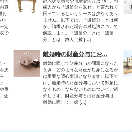
相手
故人から贈与や遺贈を受けたのに、相
内容
続人から「遺留分を返せ」と言われて
送付
困っているというケースは少なくあり
を中
ません。以下では、「遺留分」とは何
一定
か、請求された場合の対処法について
収で
解説します。「遺留分」とは「遺留
分」とは、故人（被 […]
離婚時の財産分与にお...
会・
離婚に際して財産分与が問題になった
を決
とき、どのような財産が対象になるか
ら
は重要な関心事項となります。以下で
ま
は、離婚時の財産分与において対象に
や重
なるもの・ならないものについてご紹
、企
介します。財産分与とは財産分与は、
離婚に際して、婚 […]