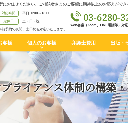
所にお任せください。ご相談者さまのご要望に期待以上のお応えができ
03-6280-3
対応時間
平日10:00～18:00
定休日
土・日・祝
web会議（Zoom、LINE電話等）
事前予約で夜間、土日祝も対応いたします。
お客様
個人のお客様
弁護士費用
出版・
ンプライアンス体制の構築・