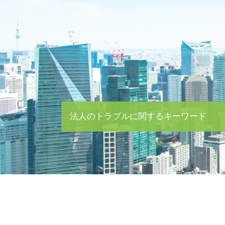
法人のトラブルに関するキーワード
契約書 作成
企業間 トラブル
会社法 内部統制
ハラスメント 研修
借金 差し押さえ
クレーム 対応
クレーマー 対処