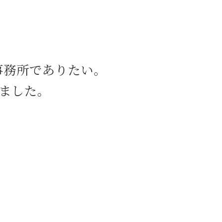
債権回収 新宿区 弁護士
刑事事件 八丁堀 弁護士
企業法務 新宿区 相談
企業法務 中央区 弁護士
内容証明郵便 茅場町 相談
事務所でありたい。
労働問題 渋谷区 弁護士
契約書作成 日比谷 弁護士
ました。
交通事故 中央区 弁護士
交通事故 八丁堀 相談
労働問題 新宿区 弁護士
企業法務 日比谷 弁護士
債権回収 茅場町 弁護士
刑事事件 八丁堀 相談