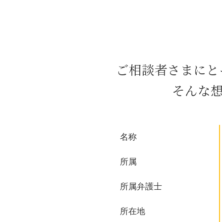
雇用 問題
議決権 行使
会社 破産 手続き 期間
m&a 費用
企業 紛争
ご相談者さまにと
m&a メリット
少額債権 回収
そんな
消滅時効 債権
企業 裁判 紛争
ハラスメント 種類
コンプライアンス 企業
名称
債務超過 とは
少額債権 時効
所属
所属弁護士
所在地