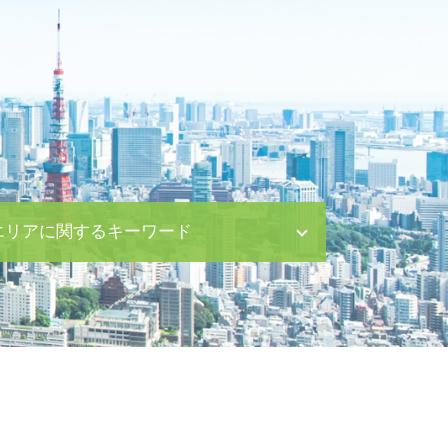
エリアに関するキーワード
親権取得 新宿区 弁護士
M&A 茅場町 弁護士
契約書作成 中央区 弁護士
債権回収 渋谷区 相談
債権回収 八丁堀 相談
企業法務 八丁堀 相談
離婚 新宿区 相談