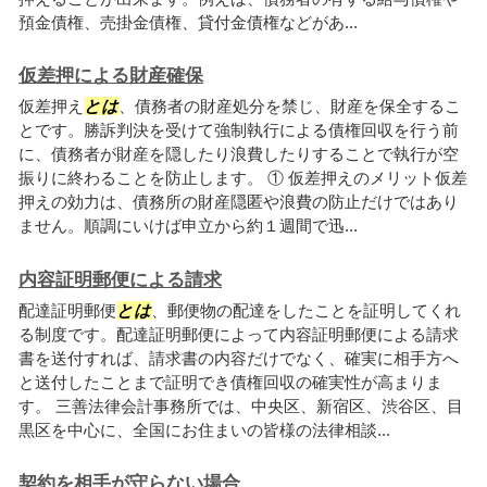
預金債権、売掛金債権、貸付金債権などがあ...
仮差押による財産確保
仮差押え
とは
、債務者の財産処分を禁じ、財産を保全するこ
とです。勝訴判決を受けて強制執行による債権回収を行う前
に、債務者が財産を隠したり浪費したりすることで執行が空
振りに終わることを防止します。 ① 仮差押えのメリット仮差
押えの効力は、債務所の財産隠匿や浪費の防止だけではあり
ません。順調にいけば申立から約１週間で迅...
内容証明郵便による請求
配達証明郵便
とは
、郵便物の配達をしたことを証明してくれ
る制度です。配達証明郵便によって内容証明郵便による請求
書を送付すれば、請求書の内容だけでなく、確実に相手方へ
と送付したことまで証明でき債権回収の確実性が高まりま
す。 三善法律会計事務所では、中央区、新宿区、渋谷区、目
黒区を中心に、全国にお住まいの皆様の法律相談...
契約を相手が守らない場合