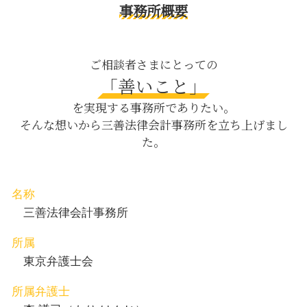
議決権 行使
逮捕後 時間
養育費 日比谷 弁護士
事務所概要
借金 差し押さえ
人身事故 被害者
刑事事件 目黒区 弁護士
仮差押 手順
親権 経済 面
内容証明郵便 新宿区 相談
企業法務 とは
子供が先に死んだ場合 相続
交通事故 目黒区 相談
ご相談者さまにとっての
m&a 人事
介護 離婚
刑事事件 茅場町 弁護士
「善いこと」
就業規則 違反
相続放棄 デメリット
離婚 日比谷 弁護士
企業 紛争
を実現する事務所でありたい。
債務整理 とは デメリット
養育費 渋谷区 弁護士
そんな想いから三善法律会計事務所を立ち上げまし
物損事故 慰謝料
企業法務 茅場町 弁護士
た。
配偶者居住権 相続法
契約書作成 日比谷 相談
パワハラ とは
債権回収 目黒区 弁護士
親権取得 目黒区 相談
契約書作成 茅場町 相談
名称
債権回収 目黒区 相談
三善法律会計事務所
所属
東京弁護士会
所属弁護士