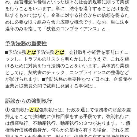
め、経営理念や倫理といった様々な社会的規範に則って業務
を行うことをいいます。単に、法令を遵守することだけを意
味するものではなく、企業に対する社会からの信頼を得るた
めに必要な取り組みを含む広範な概念です。なお、単に法令
遵守のみを指して「狭義のコンプライアンス」と...
予防法務の重要性
⬛︎予防法務
とは
予防法務
とは
、会社取引や経営を事前にチェ
ックし、トラブルのリスクを明らかにしたうえで、これを避
けるために対策を行う法務のことをいいます。具体的な業務
としては、契約書のチェック、コンプライアンスの整備など
が挙げられます。⬛︎予防法務の重要性かつて日本は、企業間や
企業と従業員の間で裁判に発展する事例は...
訴訟からの強制執行
① 強制執行
とは
強制執行は、行政を通して債務者の財産を差
押えることで強制的に債権回収をする手段です。強制執行に
は債権執行、不動産執行、動産執行の３つがあります。⒈ 債
権執行債務者自身が、何らかの債権を有する場合、それを差
押えることが出来ます。例えば、債務者の有する給与債権や