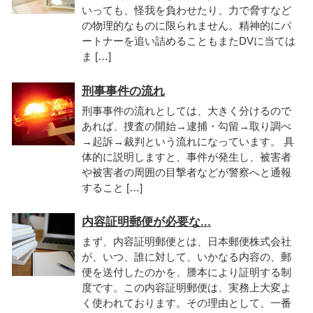
いっても、怪我を負わせたり、力で脅すなど
の物理的なものに限られません。精神的にパ
ートナーを追い詰めることもまたDVに当ては
ま […]
刑事事件の流れ
刑事事件の流れとしては、大きく分けるので
あれば、捜査の開始→逮捕・勾留→取り調べ
→起訴→裁判という流れになっています。 具
体的に説明しますと、事件が発生し、被害者
や被害者の周囲の目撃者などが警察へと通報
すること […]
内容証明郵便が必要な...
まず、内容証明郵便とは、日本郵便株式会社
が、いつ、誰に対して、いかなる内容の、郵
便を送付したのかを、謄本により証明する制
度です。この内容証明郵便は、実務上大変よ
く使われております。その理由として、一番