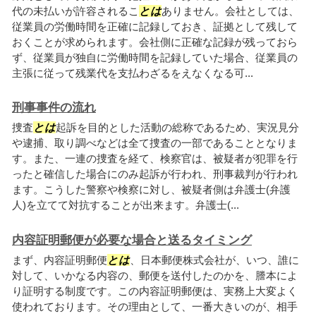
代の未払いが許容されるこ
とは
ありません。会社としては、
従業員の労働時間を正確に記録しておき、証拠として残して
おくことが求められます。会社側に正確な記録が残っておら
ず、従業員が独自に労働時間を記録していた場合、従業員の
主張に従って残業代を支払わざるをえなくなる可...
刑事事件の流れ
捜査
とは
起訴を目的とした活動の総称であるため、実況見分
や逮捕、取り調べなどは全て捜査の一部であることとなりま
す。また、一連の捜査を経て、検察官は、被疑者が犯罪を行
ったと確信した場合にのみ起訴が行われ、刑事裁判が行われ
ます。こうした警察や検察に対し、被疑者側は弁護士(弁護
人)を立てて対抗することが出来ます。弁護士(...
内容証明郵便が必要な場合と送るタイミング
まず、内容証明郵便
とは
、日本郵便株式会社が、いつ、誰に
対して、いかなる内容の、郵便を送付したのかを、謄本によ
り証明する制度です。この内容証明郵便は、実務上大変よく
使われております。その理由として、一番大きいのが、相手