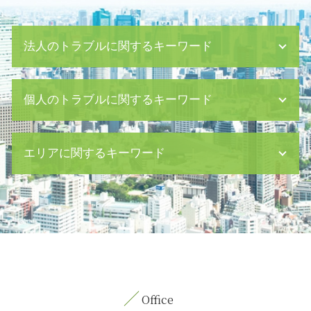
法人のトラブルに関するキーワード
資金繰り 改善
個人のトラブルに関するキーワード
m&a 費用
会社 資金繰り
仮差押 費用
婚姻費用分担請求
エリアに関するキーワード
会社 コンプライアンス
生命保険 遺産分割
中小企業 資金繰り
dv 妻
残業代 請求
相続 養子縁組
刑事事件 渋谷区 相談
パワハラ 訴える
内容証明 理由
相続 新宿区 相談
m&a とは
自筆証書遺言 改正
M&A 茅場町 相談
債権回収 弁護士
人身事故 慰謝料
親権取得 日比谷 弁護士
残業代請求 時効
刑法犯 対象
交通事故 中央区 弁護士
債務超過 とは
預貯金 相続法
離婚 目黒区 相談
ハラスメント 研修
遺留分 請求されたら
離婚 渋谷区 弁護士