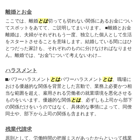
離婚とお金
ここでは、離婚
とは
切っても切れない関係にあるお金につい
てスポットをあてて、ご説明してまいります。 ■離婚とお金
離婚は、夫婦がそれぞれもう一度、独立した個人として生活
をスタートさせることを意味します。結婚している間にはひ
とつだった家計も、それぞれのものに分けなければなりませ
ん。離婚では、“お金”について考えないわけ...
ハラスメント
⬛︎パワーハラスメント
とは
パワーハラスメント
とは
、職場に
おける優越的な関係を背景とした言動で、業務上必要かつ相
当な範囲を超え、雇用される労働者の就業環境を悪化させる
ものをいいます。優越的な関係
とは
、必ずしも上司から部下
の関係だけをいうのではなく、具体的な事情によって、同僚
同士や、部下から上司の関係も含まれます。
残業代請求
原則として、労働時間の把握ミスがあったからといって残業