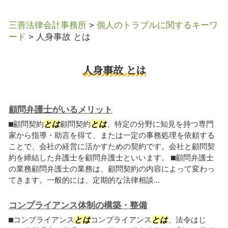
三善法律会計事務所
>
個人のトラブルに関するキーワ
ード
>
人身事故 とは
人身事故 とは
顧問弁護士がいるメリット
⬛︎顧問契約
とは
顧問契約
とは
、特定の分野に知見を持つ専門
家から指導・助言を得て、または一定の事務処理を依頼する
ことで、会社の経営に活かすための契約です。会社と顧問契
約を締結した弁護士を顧問弁護士といいます。 ⬛︎顧問弁護士
の業務顧問弁護士の業務は、顧問契約の内容によって変わっ
てきます。一般的には、定期的な法律相談...
コンプライアンス体制の構築・整備
⬛︎コンプライアンス
とは
コンプライアンス
とは
、法令はじ