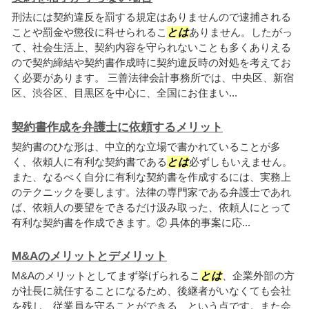
刑法には契約違反を罰する規定はありませんので逮捕される
ことや罰金や懲役に科せられるこ
とは
ありません。したがっ
て、社会生活上、契約内容を守られないことも多くありえる
ので契約締結や契約書作成時に契約違反時の対処を考えてお
く必要があります。 三善法律会計事務所では、中央区、新宿
区、渋谷区、目黒区を中心に、全国にお住まい...
契約書作成を弁護士に依頼するメリット
契約書のひな形は、中立的な立場で書かれていることが多
く、依頼人に有利な契約書である
とは
必ずしもいえません。
また、なるべく自分に有利な契約書を作成するには、実務上
のテクニックを要します。法律の専門家である弁護士であれ
ば、依頼人の要望をできるだけ汲み取った、依頼人にとって
有利な契約書を作成できます。② 具体的事案に応...
M&Aのメリットとデメリット
M&Aのメリットとしてまず挙げられるこ
とは
、企業外部の方
が社長に就任することになるため、後継者がいなくても会社
を残し、従業員を守ることができる、という点です。また会