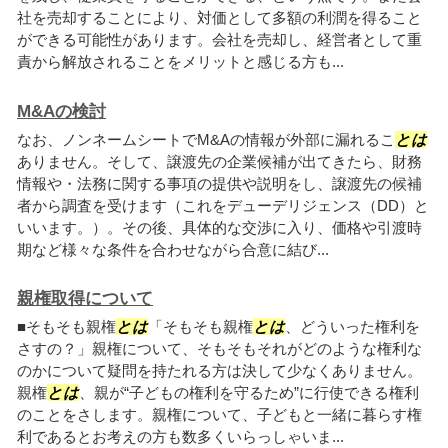
社を売却することにより、対価として多額の利潤を得ること
ができる可能性があります。会社を売却し、経営者として重
責から解放されることをメリットと感じる方も...
M&Aの検討
なお、ノンネームシートでM&Aの情報が外部に漏れるこ
とは
ありません。そして、譲渡先の企業候補が出てきたら、財務
情報や・法務に関する事項の提供や説明をし、譲渡先の候補
者から調査を受けます（これをデューデリジェンス（DD）と
いいます。）。その後、具体的な交渉に入り、価格や引渡時
期など様々な条件を合わせながら合意に結び...
親権取得について
■そもそも親権
とは
「そもそも親権
とは
、どういった権利を
さすの？」親権について、そもそもそれがどのような権利な
のかについて疑問を持たれる方は決して少なくありません。
親権
とは
、親が“子どもの権利を守るため”に行使できる権利
のことをさします。親権について、子どもと一緒に暮らす権
利であるとお考えの方も数多くいらっしゃいま...