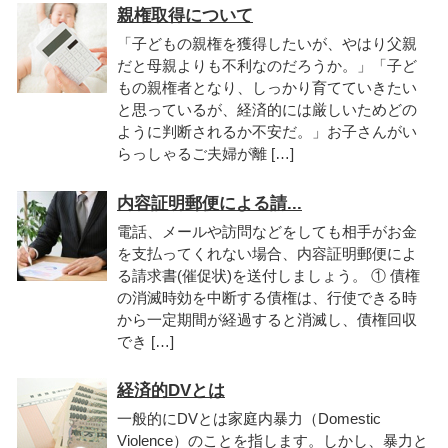
親権取得について
「子どもの親権を獲得したいが、やはり父親
だと母親よりも不利なのだろうか。」「子ど
もの親権者となり、しっかり育てていきたい
と思っているが、経済的には厳しいためどの
ように判断されるか不安だ。」お子さんがい
らっしゃるご夫婦が離 […]
内容証明郵便による請...
電話、メールや訪問などをしても相手がお金
を支払ってくれない場合、内容証明郵便によ
る請求書(催促状)を送付しましょう。 ① 債権
の消滅時効を中断する債権は、行使できる時
から一定期間が経過すると消滅し、債権回収
でき […]
経済的DVとは
一般的にDVとは家庭内暴力（Domestic
Violence）のことを指します。しかし、暴力と