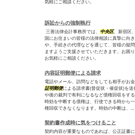
気軽にご相談ください。
訴訟からの強制執行
三善法律会計事務所では、
中央区
、新宿区
国にお住まいの皆様の法律相談に真摯に向き
や、手続きの代理などを通じて、皆様の疑問
ますようご支援させていただきます。お困り
お気軽にご相談ください。
内容証明郵便による請求
電話やメール、訪問などをしても相手がお金
証明郵便
による請求書(督促状・催促状)を
や後の裁判で有利になるなど債権回収をする
時効を中断する債権は、行使できる時から一
権回収できなくなります。時効の中断は、...
契約書作成時に気をつけること
契約内容が重要なものであれば、公正証書に