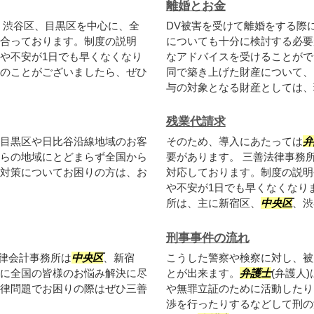
離婚とお金
、渋谷区、目黒区を中心に、全
DV被害を受けて離婚をする際
合っております。制度の説明
についても十分に検討する必要
や不安が1日でも早くなくなり
なアドバイスを受けることがで
のことがございましたら、ぜひ
同で築き上げた財産について、
与の対象となる財産としては、現
残業代請求
目黒区や日比谷沿線地域のお客
そのため、導入にあたっては
弁
らの地域にとどまらず全国から
要があります。 三善法律事務
対策についてお困りの方は、お
対応しております。制度の説明
や不安が1日でも早くなくなり
所は、主に新宿区、
中央区
、渋
刑事事件の流れ
律会計事務所は
中央区
、新宿
こうした警察や検察に対し、被
に全国の皆様のお悩み解決に尽
とが出来ます。
弁護士
(弁護人
律問題でお困りの際はぜひ三善
や無罪立証のために活動したり
渉を行ったりするなどして刑の