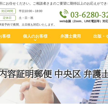
所にお任せください。ご相談者さまのご要望に期待以上のお応えができ
03-6280-3
対応時間
平日10:00～18:00
定休日
土・日・祝
web会議（Zoom、LINE電話等）
事前予約で夜間、土日祝も対応いたします。
お客様
個人のお客様
弁護士費用
出版・
内容証明郵便 中央区 弁護