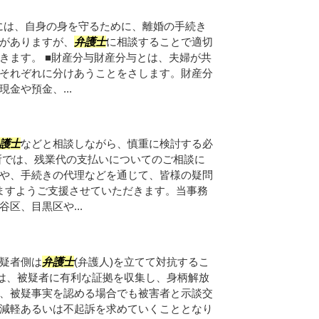
には、自身の身を守るために、離婚の手続き
がありますが、
弁護士
に相談することで適切
きます。 ■財産分与財産分与とは、夫婦が共
それぞれに分けあうことをさします。財産分
金や預金、...
護士
などと相談しながら、慎重に検討する必
所では、残業代の支払いについてのご相談に
や、手続きの代理などを通じて、皆様の疑問
ますようご支援させていただきます。当事務
谷区、目黒区や...
疑者側は
弁護士
(弁護人)を立てて対抗するこ
)は、被疑者に有利な証拠を収集し、身柄解放
、被疑事実を認める場合でも被害者と示談交
減軽あるいは不起訴を求めていくこととなり