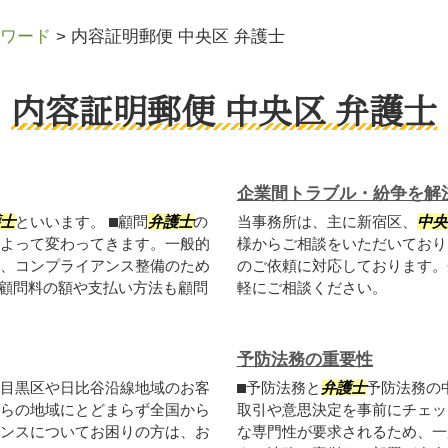
ワード
>
内容証明郵便 中央区 弁護士
内容証明郵便 中央区 弁護士
企業間トラブル・紛争を解
士
といいます。 ⬛︎顧問
弁護士
の
当事務所は、主に新宿区、
中央
よって変わってきます。一般的
様からご相談をいただいており
、コンプライアンス整備のため
のご依頼に対応しております。
料顧問料の額や支払い方法も顧問
軽にご相談ください。
予防法務の重要性
目黒区や日比谷沿線地域のお客
⬛︎予防法務と
弁護士
予防法務の
らの地域にとどまらず全国から
取引や意思決定を事前にチェッ
ンスについてお困りの方は、お
な専門性が要求されるため、一