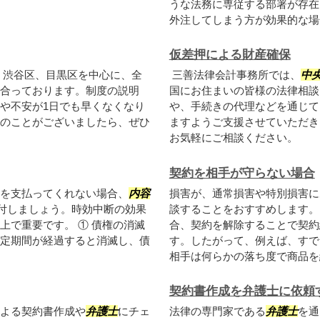
うな法務に専従する部署が存在
外注してしまう方が効果的な場合
仮差押による財産確保
、渋谷区、目黒区を中心に、全
三善法律会計事務所では、
中
合っております。制度の説明
国にお住まいの皆様の法律相談
や不安が1日でも早くなくなり
や、手続きの代理などを通じて
のことがございましたら、ぜひ
ますようご支援させていただき
お気軽にご相談ください。
契約を相手が守らない場合
を支払ってくれない場合、
内容
損害が、通常損害や特別損害に
送付しましょう。時効中断の効果
談することをおすすめします。
上で重要です。 ① 債権の消滅
合、契約を解除することで契約
定期間が経過すると消滅し、債
す。したがって、例えば、すで
相手は何らかの落ち度で商品を紛
契約書作成を弁護士に依頼
よる契約書作成や
弁護士
にチェ
法律の専門家である
弁護士
を通