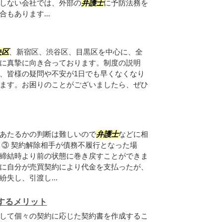
しない会社では、外部の
弁護士
に予防法務を
もあります...
央区
、新宿区、渋谷区、目黒区を中心に、全
に真摯に向き合っております。制度の説明
、皆様の疑問や不安が1日でも早くなくなり
ます。お困りのことがございましたら、ぜひ
あたるかの判断は難しいので
弁護士
などに相
 ③ 契約解除相手が債務不履行となった場
締結時より前の状態に巻き戻すことができま
に自分が売買契約により代金を支払ったが、
失し、引渡し...
するメリット
して個々の契約に応じた契約書を作成するこ