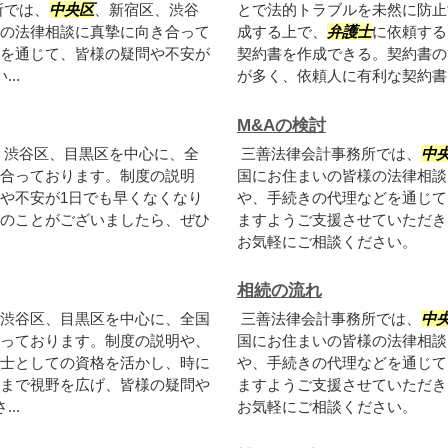
所では、
中央区
、新宿区、渋谷
とで法的トラブルを未然に防止
の法律相談に真摯に向き合って
成する上で、
弁護士
に依頼する
を通じて、皆様の疑問や不安が
契約書を作成できる。契約書の
..
が多く、依頼人に有利な契約書で
M&Aの検討
、渋谷区、目黒区を中心に、全
三善法律会計事務所では、
中
合っております。制度の説明
国にお住まいの皆様の法律相談
や不安が1日でも早くなくなり
や、手続きの代理などを通じて
のことがございましたら、ぜひ
ますようご支援させていただき
お気軽にご相談ください。
相続の流れ
渋谷区、目黒区を中心に、全国
三善法律会計事務所では、
中
っております。制度の説明や、
国にお住まいの皆様の法律相談
士としての資格を活かし、時に
や、手続きの代理などを通じて
まで視野を広げ、皆様の疑問や
ますようご支援させていただき
..
お気軽にご相談ください。