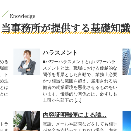
当事務所が提供する基礎知識
ハラスメント
める
⬛︎パワーハラスメントとはパワーハラ
場面
スメントとは、職場における優越的な
、ト
関係を背景とした言動で、業務上必要
め注
かつ相当な範囲を超え、雇用される労
とは
働者の就業環境を悪化させるものをい
とは
います。優越的な関係とは、必ずしも
上司から部下の […]
内容証明郵便による請...
トラ
電話、メールや訪問などをしても相手
りま
がお金を支払ってくれない場合、内容