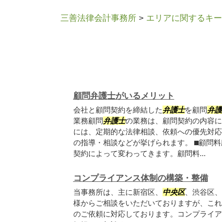
三善法律会計事務所
>
エリアに関するキー
顧問弁護士がいるメリット
会社と顧問契約を締結した
弁護士
を顧問
弁護
業務顧問
弁護士
の業務は、顧問契約の内容に
には、定期的な法律相談、依頼への優先対応
の指導・相談などが挙げられます。 ⬛︎顧問
契約によって変わってきます。顧問料...
コンプライアンス体制の構築・整備
当事務所は、主に新宿区、
中央区
、渋谷区、
様からご相談をいただいておりますが、これ
のご依頼に対応しております。コンプライア