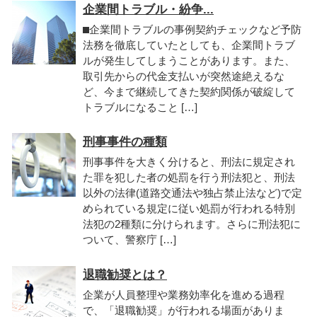
企業間トラブル・紛争...
⬛︎企業間トラブルの事例契約チェックなど予防
法務を徹底していたとしても、企業間トラブ
ルが発生してしまうことがあります。また、
取引先からの代金支払いが突然途絶えるな
ど、今まで継続してきた契約関係が破綻して
トラブルになること […]
刑事事件の種類
刑事事件を大きく分けると、刑法に規定され
た罪を犯した者の処罰を行う刑法犯と、刑法
以外の法律(道路交通法や独占禁止法など)で定
められている規定に従い処罰が行われる特別
法犯の2種類に分けられます。さらに刑法犯に
ついて、警察庁 […]
退職勧奨とは？
企業が人員整理や業務効率化を進める過程
で、「退職勧奨」が行われる場面がありま