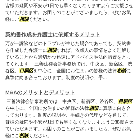
皆様の疑問や不安が1日でも早くなくなりますようご支援させ
ていただきます。お困りのことがございましたら、ぜひお気
軽にご
相談
ください。
契約書作成を弁護士に依頼するメリット
万が一訴訟などのトラブルが生じた場合であっても、契約書
を作成した弁護士に
相談
すれば、依頼人の事情をよく理解し
ていることから適切かつ迅速にアドバイスや法的措置をとっ
てくれます。 三善法律会計事務所では、中央区、新宿区、渋
谷区、
目黒区
を中心に、全国にお住まいの皆様の法律
相談
に
真摯に向き合っております。制度の説明や、手...
M&Aのメリットとデメリット
三善法律会計事務所では、中央区、新宿区、渋谷区、
目黒区
を中心に、全国にお住まいの皆様の法律
相談
に真摯に向き合
っております。制度の説明や、手続きの代理などを通じて、
皆様の疑問や不安が1日でも早くなくなりますようご支援させ
ていただきます。お困りのことがございましたら、ぜひお気
軽にご
相談
ください。