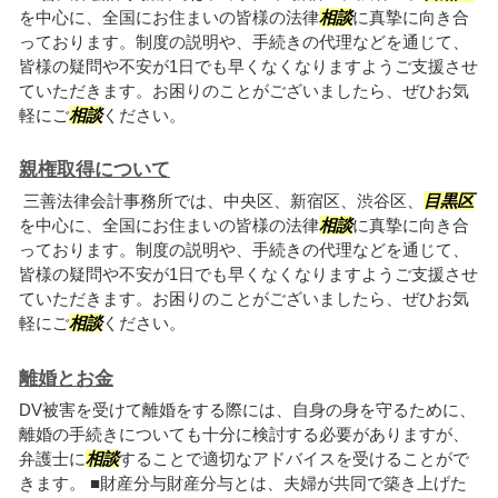
を中心に、全国にお住まいの皆様の法律
相談
に真摯に向き合
っております。制度の説明や、手続きの代理などを通じて、
皆様の疑問や不安が1日でも早くなくなりますようご支援させ
ていただきます。お困りのことがございましたら、ぜひお気
軽にご
相談
ください。
親権取得について
三善法律会計事務所では、中央区、新宿区、渋谷区、
目黒区
を中心に、全国にお住まいの皆様の法律
相談
に真摯に向き合
っております。制度の説明や、手続きの代理などを通じて、
皆様の疑問や不安が1日でも早くなくなりますようご支援させ
ていただきます。お困りのことがございましたら、ぜひお気
軽にご
相談
ください。
離婚とお金
DV被害を受けて離婚をする際には、自身の身を守るために、
離婚の手続きについても十分に検討する必要がありますが、
弁護士に
相談
することで適切なアドバイスを受けることがで
きます。 ■財産分与財産分与とは、夫婦が共同で築き上げた