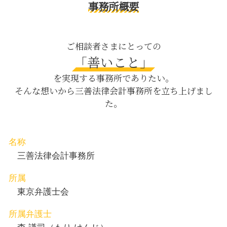
企業 法律問題
汚職 罪
労働問題 八丁堀 弁護士
事務所概要
契約書 作成
公正証書 遺言 死亡したら
内容証明郵便 八丁堀 相談
クレーマー 対処
相続 10 ヶ月
企業法務 中央区 相談
情報 漏洩
残業代 請求 証拠
交通事故 八丁堀 弁護士
ご相談者さまにとっての
会社法 内部統制
パワハラ 防止
刑事事件 目黒区 相談
「善いこと」
残業代 請求
子供のいない夫婦 相続
債権回収 中央区 相談
セクハラ 職場
を実現する事務所でありたい。
介護 離婚
養育費 渋谷区 相談
そんな想いから三善法律会計事務所を立ち上げまし
離婚 調停 別居 生活費
刑事事件 茅場町 弁護士
た。
dv 妻
企業法務 渋谷区 相談
子育て 旦那 イライラ 離婚
契約書作成 新宿区 相談
内容証明郵便 日比谷 弁護士
交通事故 渋谷区 相談
名称
相続 茅場町 相談
三善法律会計事務所
所属
東京弁護士会
所属弁護士