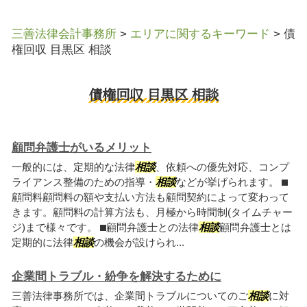
三善法律会計事務所
>
エリアに関するキーワード
>
債
権回収 目黒区 相談
債権回収 目黒区 相談
顧問弁護士がいるメリット
一般的には、定期的な法律
相談
、依頼への優先対応、コンプ
ライアンス整備のための指導・
相談
などが挙げられます。 ⬛︎
顧問料顧問料の額や支払い方法も顧問契約によって変わって
きます。顧問料の計算方法も、月極から時間制(タイムチャー
ジ)まで様々です。 ⬛︎顧問弁護士との法律
相談
顧問弁護士とは
定期的に法律
相談
の機会が設けられ...
企業間トラブル・紛争を解決するために
三善法律事務所では、企業間トラブルについてのご
相談
に対