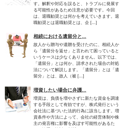
す。解釈や対応を誤ると、トラブルに発展す
る可能性があるため注意が必要です。今回
は、退職勧奨とは何かを考えていきます。退
職勧奨とは退職勧奨とは、企 […]
相続における遺留分と...
故人から贈与や遺贈を受けたのに、相続人か
ら「遺留分を返せ」と言われて困っていると
いうケースは少なくありません。以下では、
「遺留分」とは何か、請求された場合の対処
法について解説します。「遺留分」とは「遺
留分」とは、故人（被 […]
増資したい場合に弁護...
増資は、負債を増やさずに新たな資金を調達
する手段として有効ですが、株式発行という
会社法に基づいた法的行為に該当します。増
資条件や方法によって、会社の経営体制や株
主の発言権に影響を及ぼす可能性があるた