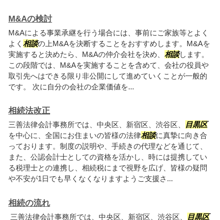
M&Aの検討
M&Aによる事業承継を行う場合には、事前にご家族等とよく
よく
相談
の上M&Aを決断することをおすすめします。M&Aを
実施すると決めたら、M&Aの仲介会社を決め、
相談
します。
この段階では、M&Aを実施することを含めて、会社の役員や
取引先へはできる限り非公開にして進めていくことが一般的
です。 次に自分の会社の企業価値を...
相続法改正
三善法律会計事務所では、中央区、新宿区、渋谷区、
目黒区
を中心に、全国にお住まいの皆様の法律
相談
に真摯に向き合
っております。制度の説明や、手続きの代理などを通じて、
また、公認会計士としての資格を活かし、時には提携してい
る税理士との連携し、相続税にまで視野を広げ、皆様の疑問
や不安が1日でも早くなくなりますようご支援さ...
相続の流れ
三善法律会計事務所では、中央区、新宿区、渋谷区、
目黒区