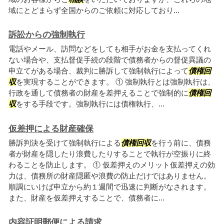
域にとどまらず全国からのご依頼に対応しており...
訴訟からの強制執行
電話やメール、訪問などをしても相手がお金を支払ってくれ
ない場合や、支払督促手続の段階で債務者からの督促異議の
申立てがある場合、裁判に勝訴して強制執行によって
債権回
収
を実現することができます。 ① 強制執行とは強制執行は、
行政を通して債務者の財産を差押えることで強制的に
債権回
収
をする手段です。強制執行には債権執行、...
仮差押による財産確保
勝訴判決を受けて強制執行による
債権回収
を行う前に、債務
者が財産を隠したり浪費したりすることで執行が空振りに終
わることを防止します。 ① 仮差押えのメリット仮差押えの効
力は、債務所の財産隠匿や浪費の防止だけではありません。
順調にいけば申立から約１週間で迅速に判断がなされます。
また、財産を仮差押えすることで、債務者に...
内容証明郵便による請求