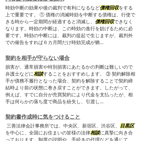
時効中断の効果や後の裁判で有利になるなど
債権回収
をする
上で重要です。 ① 債権の消滅時効を中断する債権は、行使で
きる時から一定期間が経過すると消滅し、
債権回収
できなく
なります。時効の中断は、この時効の進行を妨げるために必
要です。時効の中断には、裁判の提起で生じますが、裁判外
での催告をすれば６カ月間だけ時効完成が猶...
契約を相手が守らない場合
損害が、通常損害や特別損害にあたるかの判断は難しいので
弁護士などに
相談
することをおすすめします。 ③ 契約解除相
手が債務不履行となった場合、契約を解除することで契約締
結時より前の状態に巻き戻すことができます。したがって、
例えば、すでに自分が売買契約により代金を支払ったが、相
手は何らかの落ち度で商品を紛失し、引渡し...
契約書作成時に気をつけること
三善法律会計事務所では、中央区、新宿区、渋谷区、
目黒区
を中心に、全国にお住まいの皆様の法律
相談
に真摯に向き合
っております。制度の説明や、手続きの代理などを通じて、