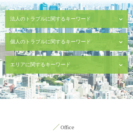
法人のトラブルに関するキーワード
企業 買収 m&a
個人のトラブルに関するキーワード
就業規則 違反
借金 差し押さえ
m&a 人事
生命保険 遺産分割
エリアに関するキーワード
内部通報 制度
婚姻費用分担請求
経理 会計
監護権 離婚
資金繰り ショート
凶悪犯 強盗 殺人
債権回収 中央区 弁護士
m&a 株式 会社
遺言書 遺留分
養育費 八丁堀 弁護士
パワハラ 退職
ハラスメント 職場
内容証明郵便 茅場町 弁護士
ハラスメント 定義
契約 内容証明
親権取得 八丁堀 弁護士
中小企業 資金繰り
公正証書遺言 必要書類
相続 日比谷 相談
民事 時効
刑事事件 起訴 まで
契約書作成 目黒区 弁護士
債務超過 とは
妊娠中 旦那 イライラ 離婚
労働問題 新宿区 弁護士