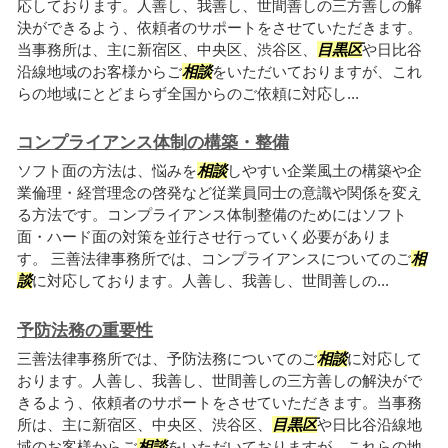
応しております。人善し、我善し、世間善しの三方善しの解
決ができるよう、依頼者のサポートをさせていただきます。
当事務所は、主に新宿区、中央区、渋谷区、
目黒区
や日比谷
沿線地域のお客様からご
相談
をいただいておりますが、これ
らの地域にとどまらず全国からのご依頼に対応し...
コンプライアンス体制の構築・整備
ソフト面の方法は、悩みを
相談
しやすい企業風土の構築や企
業倫理・経営理念の啓発など従業員同士の意識や関係を変え
る方法です。コンプライアンス体制整備のためにはソフト
面・ハード面の対策を並行させ行っていく必要がありま
す。 三善法律事務所では、コンプライアンスについてのご
相
談
に対応しております。人善し、我善し、世間善しの...
予防法務の重要性
三善法律事務所では、予防法務についてのご
相談
に対応して
おります。人善し、我善し、世間善しの三方善しの解決がで
きるよう、依頼者のサポートをさせていただきます。当事務
所は、主に新宿区、中央区、渋谷区、
目黒区
や日比谷沿線地
域のお客様からご
相談
をいただいておりますが、これらの地