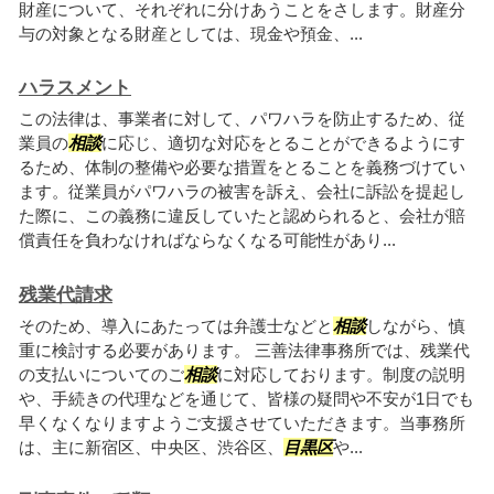
財産について、それぞれに分けあうことをさします。財産分
与の対象となる財産としては、現金や預金、...
ハラスメント
この法律は、事業者に対して、パワハラを防止するため、従
業員の
相談
に応じ、適切な対応をとることができるようにす
るため、体制の整備や必要な措置をとることを義務づけてい
ます。従業員がパワハラの被害を訴え、会社に訴訟を提起し
た際に、この義務に違反していたと認められると、会社が賠
償責任を負わなければならなくなる可能性があり...
残業代請求
そのため、導入にあたっては弁護士などと
相談
しながら、慎
重に検討する必要があります。 三善法律事務所では、残業代
の支払いについてのご
相談
に対応しております。制度の説明
や、手続きの代理などを通じて、皆様の疑問や不安が1日でも
早くなくなりますようご支援させていただきます。当事務所
は、主に新宿区、中央区、渋谷区、
目黒区
や...