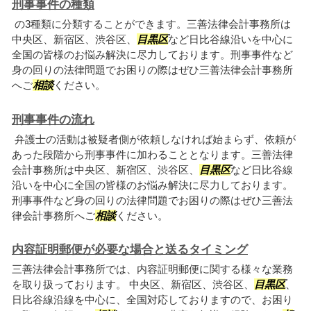
刑事事件の種類
の3種類に分類することができます。三善法律会計事務所は
中央区、新宿区、渋谷区、
目黒区
など日比谷線沿いを中心に
全国の皆様のお悩み解決に尽力しております。刑事事件など
身の回りの法律問題でお困りの際はぜひ三善法律会計事務所
へご
相談
ください。
刑事事件の流れ
弁護士の活動は被疑者側が依頼しなければ始まらず、依頼が
あった段階から刑事事件に加わることとなります。三善法律
会計事務所は中央区、新宿区、渋谷区、
目黒区
など日比谷線
沿いを中心に全国の皆様のお悩み解決に尽力しております。
刑事事件など身の回りの法律問題でお困りの際はぜひ三善法
律会計事務所へご
相談
ください。
内容証明郵便が必要な場合と送るタイミング
三善法律会計事務所では、内容証明郵便に関する様々な業務
を取り扱っております。 中央区、新宿区、渋谷区、
目黒区
、
日比谷線沿線を中心に、全国対応しておりますので、お困り