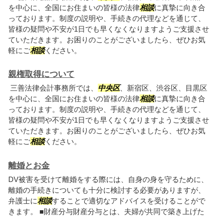
を中心に、全国にお住まいの皆様の法律
相談
に真摯に向き合
っております。制度の説明や、手続きの代理などを通じて、
皆様の疑問や不安が1日でも早くなくなりますようご支援させ
ていただきます。お困りのことがございましたら、ぜひお気
軽にご
相談
ください。
親権取得について
三善法律会計事務所では、
中央区
、新宿区、渋谷区、目黒区
を中心に、全国にお住まいの皆様の法律
相談
に真摯に向き合
っております。制度の説明や、手続きの代理などを通じて、
皆様の疑問や不安が1日でも早くなくなりますようご支援させ
ていただきます。お困りのことがございましたら、ぜひお気
軽にご
相談
ください。
離婚とお金
DV被害を受けて離婚をする際には、自身の身を守るために、
離婚の手続きについても十分に検討する必要がありますが、
弁護士に
相談
することで適切なアドバイスを受けることがで
きます。 ■財産分与財産分与とは、夫婦が共同で築き上げた