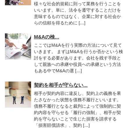
様々な社会的規範に則って業務を行うことを
いいます。単に、法令を遵守することだけを
意味するものではなく、企業に対する社会か
らの信頼を得るために […]
M&Aの検...
ここではM&Aを行う実際の方法について見て
いきます。 まずはM&Aを行うか否かという検
討をする必要があります。会社を残す手段と
して親族への承継や役員への承継という方法
もある中でM&Aの選 […]
契約を相手が守らない...
相手が契約内容に違反し、契約上の義務を果
たさなかった状態を債務不履行といいます。
債務不履行となると裁判によって強制的に契
約内容を守らせる「履行の強制」、相手が契
約を守らないことで生じた損害を請求する
「損害賠償請求」、契約 […]