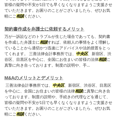
皆様の疑問や不安が1日でも早くなくなりますようご支援させ
ていただきます。お困りのことがございましたら、ぜひお気
軽にご
相談
ください。
契約書作成を弁護士に依頼するメリット
万が一訴訟などのトラブルが生じた場合であっても、契約書
を作成した弁護士に
相談
すれば、依頼人の事情をよく理解し
ていることから適切かつ迅速にアドバイスや法的措置をとっ
てくれます。 三善法律会計事務所では、
中央区
、新宿区、渋
谷区、目黒区を中心に、全国にお住まいの皆様の法律
相談
に
真摯に向き合っております。制度の説明や、手...
M&Aのメリットとデメリット
三善法律会計事務所では、
中央区
、新宿区、渋谷区、目黒区
を中心に、全国にお住まいの皆様の法律
相談
に真摯に向き合
っております。制度の説明や、手続きの代理などを通じて、
皆様の疑問や不安が1日でも早くなくなりますようご支援させ
ていただきます。お困りのことがございましたら、ぜひお気
軽にご
相談
ください。