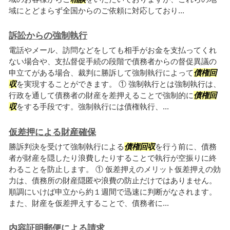
域にとどまらず全国からのご依頼に対応しており...
訴訟からの強制執行
電話やメール、訪問などをしても相手がお金を支払ってくれ
ない場合や、支払督促手続の段階で債務者からの督促異議の
申立てがある場合、裁判に勝訴して強制執行によって
債権回
収
を実現することができます。 ① 強制執行とは強制執行は、
行政を通して債務者の財産を差押えることで強制的に
債権回
収
をする手段です。強制執行には債権執行、...
仮差押による財産確保
勝訴判決を受けて強制執行による
債権回収
を行う前に、債務
者が財産を隠したり浪費したりすることで執行が空振りに終
わることを防止します。 ① 仮差押えのメリット仮差押えの効
力は、債務所の財産隠匿や浪費の防止だけではありません。
順調にいけば申立から約１週間で迅速に判断がなされます。
また、財産を仮差押えすることで、債務者に...
内容証明郵便による請求