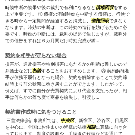
時効中断の効果や後の裁判で有利になるなど
債権回収
をする
上で重要です。 ① 債権の消滅時効を中断する債権は、行使で
きる時から一定期間が経過すると消滅し、
債権回収
できなく
なります。時効の中断は、この時効の進行を妨げるために必
要です。時効の中断には、裁判の提起で生じますが、裁判外
での催告をすれば６カ月間だけ時効完成が猶...
契約を相手が守らない場合
損害が、通常損害や特別損害にあたるかの判断は難しいので
弁護士などに
相談
することをおすすめします。 ③ 契約解除相
手が債務不履行となった場合、契約を解除することで契約締
結時より前の状態に巻き戻すことができます。したがって、
例えば、すでに自分が売買契約により代金を支払ったが、相
手は何らかの落ち度で商品を紛失し、引渡し...
契約書作成時に気をつけること
三善法律会計事務所では、
中央区
、新宿区、渋谷区、目黒区
を中心に、全国にお住まいの皆様の法律
相談
に真摯に向き合
っております。制度の説明や、手続きの代理などを通じて、