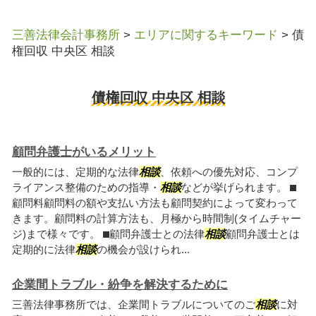
三善法律会計事務所
>
エリアに関するキーワード
>
債
権回収 中央区 相談
債権回収 中央区 相談
顧問弁護士がいるメリット
一般的には、定期的な法律
相談
、依頼への優先対応、コンプ
ライアンス整備のための指導・
相談
などが挙げられます。 ⬛︎
顧問料顧問料の額や支払い方法も顧問契約によって変わって
きます。顧問料の計算方法も、月極から時間制(タイムチャー
ジ)まで様々です。 ⬛︎顧問弁護士との法律
相談
顧問弁護士とは
定期的に法律
相談
の機会が設けられ...
企業間トラブル・紛争を解決するために
三善法律事務所では、企業間トラブルについてのご
相談
に対