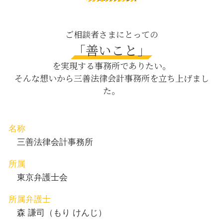
仮差押 手順
公正証書遺言 証人
親権取得 日比谷 相談
予防法務 企業
特別養子縁組 相続
親権取得 中央区 相談
会社 譲渡 とは
交通事故 対応
債権回収 八丁堀 弁護士
ご相談者さまにとっての
m&a とは
労基法 罰
内容証明郵便 日比谷 相談
「善いこと」
売掛金 売上
相続法 遺言
養育費 中央区 弁護士
借金 差し押さえ
を実現する事務所でありたい。
刑事事件 示談
離婚 目黒区 相談
そんな想いから三善法律会計事務所を立ち上げまし
離婚後 子供
相続 渋谷区 相談
た。
内容証明 理由
親権取得 茅場町 弁護士
刑事事件 流れ
刑事事件 目黒区 相談
債権回収 新宿区 弁護士
債権回収 目黒区 弁護士
名称
親権取得 新宿区 弁護士
三善法律会計事務所
所属
東京弁護士会
所属弁護士
森 謙司（もり けんじ）