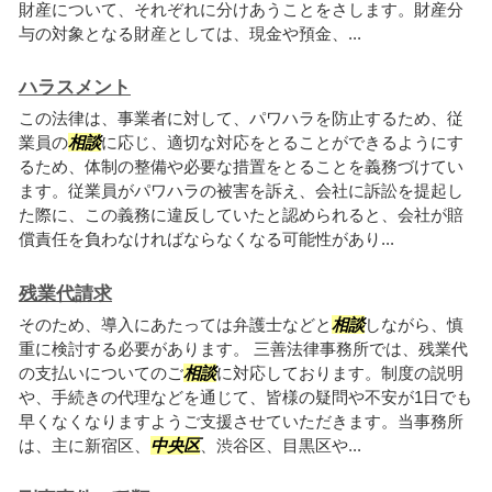
財産について、それぞれに分けあうことをさします。財産分
与の対象となる財産としては、現金や預金、...
ハラスメント
この法律は、事業者に対して、パワハラを防止するため、従
業員の
相談
に応じ、適切な対応をとることができるようにす
るため、体制の整備や必要な措置をとることを義務づけてい
ます。従業員がパワハラの被害を訴え、会社に訴訟を提起し
た際に、この義務に違反していたと認められると、会社が賠
償責任を負わなければならなくなる可能性があり...
残業代請求
そのため、導入にあたっては弁護士などと
相談
しながら、慎
重に検討する必要があります。 三善法律事務所では、残業代
の支払いについてのご
相談
に対応しております。制度の説明
や、手続きの代理などを通じて、皆様の疑問や不安が1日でも
早くなくなりますようご支援させていただきます。当事務所
は、主に新宿区、
中央区
、渋谷区、目黒区や...