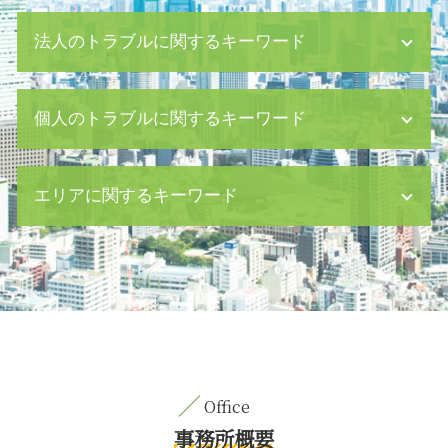
法人のトラブルに関するキーワード
経理 会計
個人のトラブルに関するキーワード
企業間 トラブル
企業 不祥事
m&a メリット
dv 夫
エリアに関するキーワード
配達証明 内容証明
子育て 旦那 イライラ 離婚
手形 とは
育児 離婚
企業 買収 m&a
逮捕 勾留
刑事事件 中央区 弁護士
経理 財務
婚姻費用 審判
M&A 新宿区 相談
消滅時効 債権
相続放棄 デメリット
契約書作成 新宿区 相談
中期 経営 計画 m&a
セクハラ 対応
刑事事件 茅場町 弁護士
m&a 弁護士
相続法 改正
契約書作成 中央区 弁護士
少額債権 時効
養育費 調停 弁護士費用
親権取得 中央区 弁護士
法務 株主 債権者
パワハラ とは
親権取得 目黒区 弁護士
契約書 作成
経済的 dv 離婚
企業法務 八丁堀 相談
事務所概要