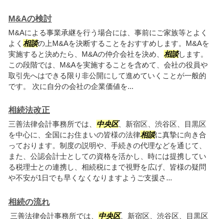
M&Aの検討
M&Aによる事業承継を行う場合には、事前にご家族等とよく
よく
相談
の上M&Aを決断することをおすすめします。M&Aを
実施すると決めたら、M&Aの仲介会社を決め、
相談
します。
この段階では、M&Aを実施することを含めて、会社の役員や
取引先へはできる限り非公開にして進めていくことが一般的
です。 次に自分の会社の企業価値を...
相続法改正
三善法律会計事務所では、
中央区
、新宿区、渋谷区、目黒区
を中心に、全国にお住まいの皆様の法律
相談
に真摯に向き合
っております。制度の説明や、手続きの代理などを通じて、
また、公認会計士としての資格を活かし、時には提携してい
る税理士との連携し、相続税にまで視野を広げ、皆様の疑問
や不安が1日でも早くなくなりますようご支援さ...
相続の流れ
三善法律会計事務所では、
中央区
、新宿区、渋谷区、目黒区