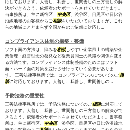
応しております。人善し、我善し、世間善しの三方善しの解
決ができるよう、依頼者のサポートをさせていただきます。
当事務所は、主に新宿区、
中央区
、渋谷区、目黒区や日比谷
沿線地域のお客様からご
相談
をいただいておりますが、これ
らの地域にとどまらず全国からのご依頼に対応し...
コンプライアンス体制の構築・整備
ソフト面の方法は、悩みを
相談
しやすい企業風土の構築や企
業倫理・経営理念の啓発など従業員同士の意識や関係を変え
る方法です。コンプライアンス体制整備のためにはソフト
面・ハード面の対策を並行させ行っていく必要がありま
す。 三善法律事務所では、コンプライアンスについてのご
相
談
に対応しております。人善し、我善し、世間善しの...
予防法務の重要性
三善法律事務所では、予防法務についてのご
相談
に対応して
おります。人善し、我善し、世間善しの三方善しの解決がで
きるよう、依頼者のサポートをさせていただきます。当事務
所は、主に新宿区、
中央区
、渋谷区、目黒区や日比谷沿線地
域のお客様からご
相談
をいただいておりますが、これらの地