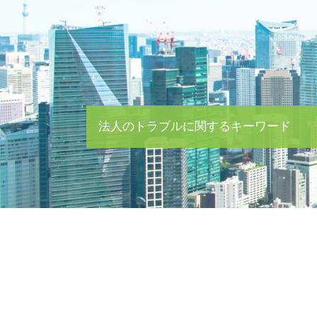
法人のトラブルに関するキーワード
秘密保持契約書 書き方
テレワーク 就業規則
m&a 弁護士 費用
借金 裁判
契約書 チェック
中期 経営 計画 m&a
クレーマー 対処
企業間 トラブル
企業 買収 m&a