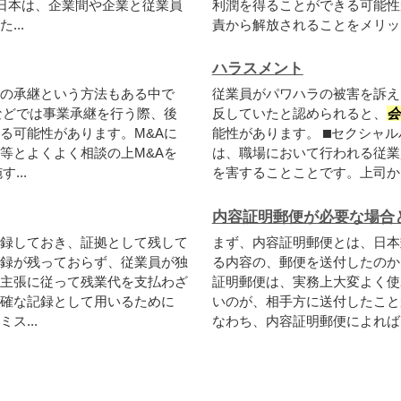
て日本は、企業間や企業と従業員
利潤を得ることができる可能性
..
責から解放されることをメリット
ハラスメント
の承継という方法もある中で
従業員がパワハラの被害を訴え
などでは事業承継を行う際、後
反していたと認められると、
会
る可能性があります。M&Aに
能性があります。 ⬛︎セクシ
等とよくよく相談の上M&Aを
は、職場において行われる従業
...
を害することことです。上司から
内容証明郵便が必要な場合
録しておき、証拠として残して
まず、内容証明郵便とは、日本
録が残っておらず、従業員が独
る内容の、郵便を送付したのか
主張に従って残業代を支払わざ
証明郵便は、実務上大変よく使
確な記録として用いるために
いのが、相手方に送付したこと
ス...
なわち、内容証明郵便によれば、