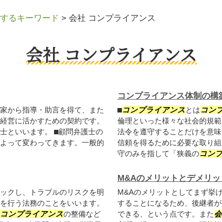
するキーワード
>
会社 コンプライアンス
会社 コンプライアンス
コンプライアンス体制の構
家から指導・助言を得て、また
⬛︎
コンプライアンス
とは
コン
経営に活かすための契約です。
倫理といった様々な社会的規範
といいます。 ⬛︎顧問弁護士の
法令を遵守することだけを意味
よって変わってきます。一般的
信頼を得るために必要な取り組
守のみを指して「狭義の
コン
M&Aのメリットとデメリッ
ックし、トラブルのリスクを明
M&Aのメリットとしてまず挙
を行う法務のことをいいます。
することになるため、後継者が
コンプライアンス
の整備など
できる、という点です。また
会