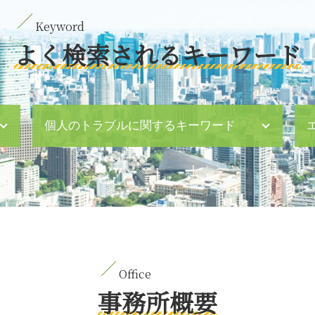
よく検索されるキーワード
個人のトラブルに関するキーワード
民法 遺留分
パワハラ とは
法定相続分 兄弟のみ
dv 妻
財産分与 年金
ハラスメント 対策 会社
公正証書 遺言 死亡したら
父親 親権 取る 方法
事務所概要
自筆証書遺言 改正