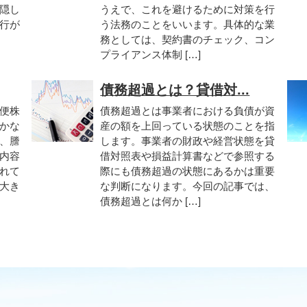
隠し
うえで、これを避けるために対策を行
行が
う法務のことをいいます。具体的な業
務としては、契約書のチェック、コン
プライアンス体制 […]
債務超過とは？貸借対...
便株
債務超過とは事業者における負債が資
かな
産の額を上回っている状態のことを指
、謄
します。事業者の財政や経営状態を貸
内容
借対照表や損益計算書などで参照する
れて
際にも債務超過の状態にあるかは重要
大き
な判断になります。今回の記事では、
債務超過とは何か […]