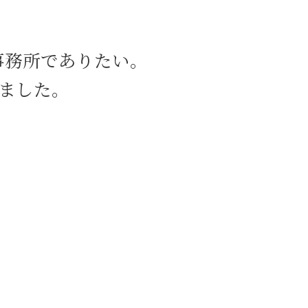
企業法務 新宿区 弁護士
養育費 八丁堀 弁護士
労働問題 新宿区 相談
事務所でありたい。
内容証明郵便 新宿区 弁護士
離婚 新宿区 弁護士
ました。
交通事故 目黒区 弁護士
内容証明郵便 渋谷区 弁護士
労働問題 中央区 弁護士
契約書作成 中央区 弁護士
企業法務 茅場町 弁護士
労働問題 茅場町 弁護士