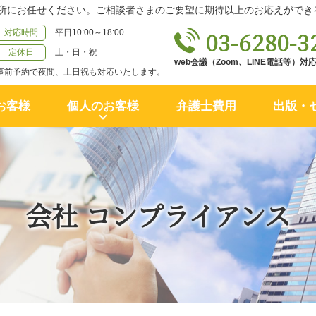
所にお任せください。ご相談者さまのご要望に期待以上のお応えができ
03-6280-3
対応時間
平日10:00～18:00
定休日
土・日・祝
web会議（Zoom、LINE電話等）
事前予約で夜間、土日祝も対応いたします。
お客様
個人のお客様
弁護士費用
出版・
会社 コンプライアンス