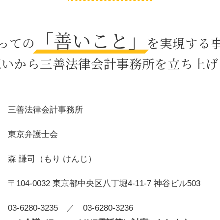
器物損壊 罪
パワハラ 法律
「善いこと」
人身事故 とは
っての
を実現する
被害者 代理人
残業代 請求 証拠
想いから三善法律会計事務所を立ち上げ
セクハラ とは
相続 養子縁組
債務整理 とは デメリット
刑法犯 対象
三善法律会計事務所
身上監護権 親権
遺留分 請求されたら
東京弁護士会
森 謙司（もり けんじ）
〒104-0032 東京都中央区八丁堀4-11-7 神谷ビル503
03-6280-3235
／ 03-6280-3236