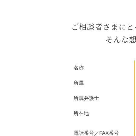
債務超過 とは
手形 とは
ハラスメント 種類
ご相談者さまにと
クレーム 対応
パワハラ 訴える
そんな
会社 買収
債務 超過 m&a
m&a 株式 会社
セクハラ 処分
名称
ハラスメント 定義
就業規則 違反
所属
所属弁護士
所在地
電話番号／FAX番号