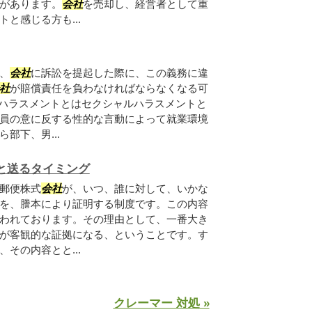
があります。
会社
を売却し、経営者として重
と感じる方も...
、
会社
に訴訟を提起した際に、この義務に違
社
が賠償責任を負わなければならなくなる可
ャルハラスメントとはセクシャルハラスメントと
員の意に反する性的な言動によって就業環境
部下、男...
と送るタイミング
郵便株式
会社
が、いつ、誰に対して、いかな
を、謄本により証明する制度です。この内容
われております。その理由として、一番大き
が客観的な証拠になる、ということです。す
その内容とと...
クレーマー 対処 »