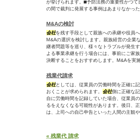
が挙げられます。⬛︎予防法務の重要性かつ
の間で裁判に発展する事例はあまりなかったた.
M&Aの検討
会社
を残す手段として親族への承継や役員へ
M&Aの選択を検討します。親族経営の企業
継者問題等を巡り、様々なトラブルが発生す
よる事業承継を行う場合には、事前にご家族
決断することをおすすめします。M&Aを実施す
残業代請求
会社
としては、従業員の労働時間を正確に記
おくことが求められます。
会社
側に正確な記
自に労働時間を記録していた場合、従業員の
るをえなくなる可能性があります。後日、正
は、上司への自己申告といった人間の主観やミ
« 残業代 請求