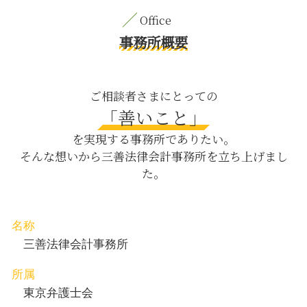
離婚後 子供
養育費 渋谷区 弁護士
売掛金 回収
財産分与 年金
内容証明郵便 日比谷 弁護士
借金 差し押さえ
子育て 旦那 イライラ 離婚
債権回収 新宿区 相談
事務所概要
従業員 損害賠償
器物損壊 罪
M&A 日比谷 弁護士
売掛金 売上
身上監護権 親権
親権取得 茅場町 弁護士
企業法務 とは
物損事故 慰謝料
離婚 目黒区 相談
ご相談者さまにとっての
債権回収 弁護士
知能犯 とは
労働問題 日比谷 相談
「善いこと」
債権 金利
パワハラ 防止
内容証明郵便 渋谷区 弁護士
企業 法律問題
を実現する事務所でありたい。
父親 親権 取る 方法
親権取得 八丁堀 弁護士
そんな想いから三善法律会計事務所を立ち上げまし
暴行事件 傷害
交通事故 新宿区 弁護士
た。
内容証明 理由
相続 茅場町 弁護士
遺言書 検認
刑事事件 八丁堀 相談
内容証明郵便 渋谷区 相談
養育費 日比谷 相談
名称
債権回収 渋谷区 相談
三善法律会計事務所
所属
東京弁護士会