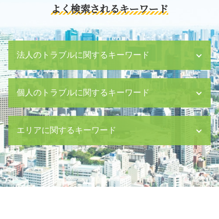
よく検索されるキーワード
法人のトラブルに関するキーワード
経理 財務
個人のトラブルに関するキーワード
組織 法務
企業 紛争
コンプライアンス 企業
養育費 調停 弁護士費用
エリアに関するキーワード
残業代 請求
婚姻費用 審判
就業規則 作成
生命保険 遺産分割
法令 遵守
刑事事件 起訴 まで
労働問題 中央区 弁護士
パワハラ 訴える
家庭裁判所 調停
交通事故 八丁堀 弁護士
債務超過 とは
公正証書 遺言 死亡したら
M&A 茅場町 相談
m&a 費用
遺言書 遺留分
養育費 渋谷区 相談
内部通報 制度
遺産分割 遺言
離婚 中央区 弁護士
債務 超過 m&a