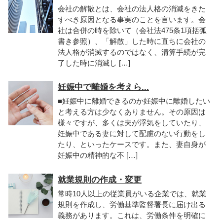
会社の解散とは、会社の法人格の消滅をきた
すべき原因となる事実のことを言います。会
社は合併の時を除いて（会社法475条1項括弧
書き参照）、「解散」した時に直ちに会社の
法人格が消滅するのではなく、清算手続が完
了した時に消滅し […]
妊娠中で離婚を考えら...
■妊娠中に離婚できるのか妊娠中に離婚したい
と考える方は少なくありません。その原因は
様々ですが、多くは夫が浮気をしていたり、
妊娠中である妻に対して配慮のない行動をし
たり、といったケースです。また、妻自身が
妊娠中の精神的な不 […]
就業規則の作成・変更
常時10人以上の従業員がいる企業では、就業
規則を作成し、労働基準監督署長に届け出る
義務があります。これは、労働条件を明確に