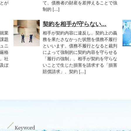
とが
て、債務者の財産を差押えることで強
制的 […]
契約を相手が守らない...
就業
相手が契約内容に違反し、契約上の義
課題
務を果たさなかった状態を債務不履行
ュニ
といいます。債務不履行となると裁判
厳格
によって強制的に契約内容を守らせる
、社
「履行の強制」、相手が契約を守らな
及ぼ
いことで生じた損害を請求する「損害
賠償請求」、契約 […]