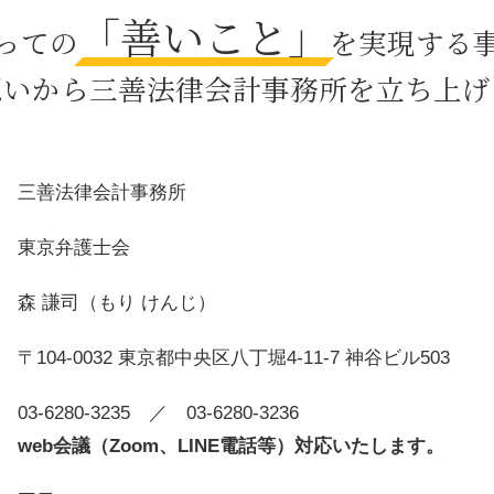
「善いこと」
刑事事件 減刑
っての
を実現する
人身事故 慰謝料
相続 養子縁組
想いから三善法律会計事務所を立ち上げ
身上監護権 親権
離婚 協議書 書き方
公正証書遺言 証人
自筆証書遺言 改正
三善法律会計事務所
被害者 代理人
遺留分減殺請求 兄弟
東京弁護士会
森 謙司（もり けんじ）
〒104-0032 東京都中央区八丁堀4-11-7 神谷ビル503
03-6280-3235
／ 03-6280-3236
web会議（Zoom、LINE電話等）対応いたします。