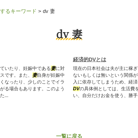
するキーワード
>
dv 妻
dv 妻
経済的DVとは
ていたり、妊娠中である
妻
に対
現在の日本社会は夫が主に稼ぎ
スです。また、
妻
自身が妊娠中
ないもしくは無いという関係が
くなったり、少しのことでイラ
入に依存してしまうため、経済
がる場合もあります。このよう
DV
の具体例としては、生活費
..
い、自分だけお金を使う、勝手に
一覧に戻る