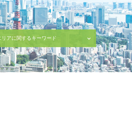
エリアに関するキーワード
債権回収 茅場町 弁護士
離婚 渋谷区 相談
養育費 日比谷 相談
相続 新宿区 相談
相続 茅場町 弁護士
企業法務 新宿区 相談
親権取得 中央区 弁護士
債権回収 日比谷 相談
相続 渋谷区 弁護士
相続 新宿区 弁護士
労働問題 八丁堀 弁護士