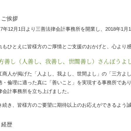
ご挨拶
017年12月1日より三善法律会計事務所を開業し、2018年
。
れもひとえに皆様方のご厚情とご支援のおかげと、心より
方善し（人善し、我善し、世間善し）さんぼうよ
江商人が掲げた「人よし、我よし、世間よし」の「三方よ
徳・倫理に適った真に「善いこと」を実現する事務所であ
律会計事務所を立ち上げました。
き続き、皆様方のご要望に期待以上のお応えができるよう
経歴