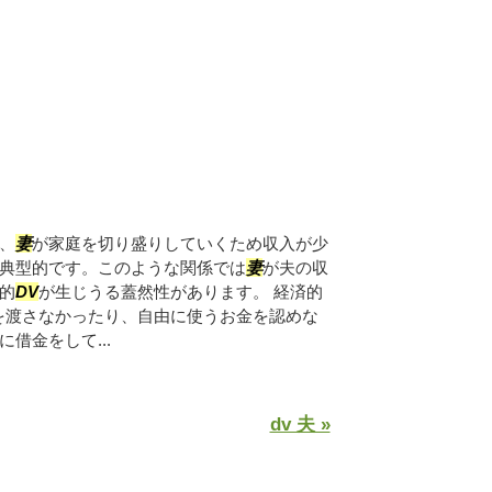
、
妻
が家庭を切り盛りしていくため収入が少
典型的です。このような関係では
妻
が夫の収
的
DV
が生じうる蓋然性があります。 経済的
を渡さなかったり、自由に使うお金を認めな
借金をして...
dv 夫 »