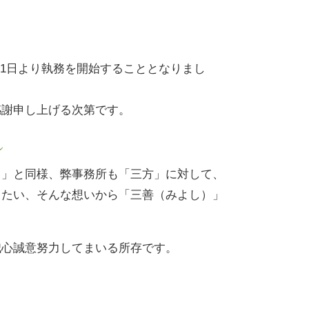
1月11日より執務を開始することとなりまし
感謝申し上げる次第です。
し
し」と同様、弊事務所も「三方」に対して、
りたい、そんな想いから「三善（みよし）」
誠心誠意努力してまいる所存です。