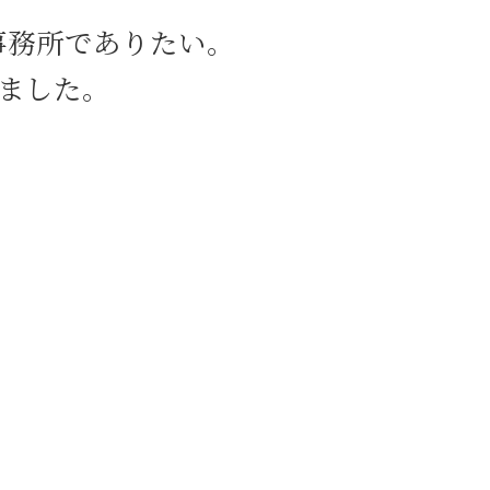
契約書作成 渋谷区 相談
事務所でありたい。
交通事故 八丁堀 相談
労働問題 茅場町 弁護士
ました。
親権取得 日比谷 相談
M&A 中央区 相談
労働問題 中央区 相談
養育費 茅場町 弁護士
相続 目黒区 相談
刑事事件 茅場町 弁護士