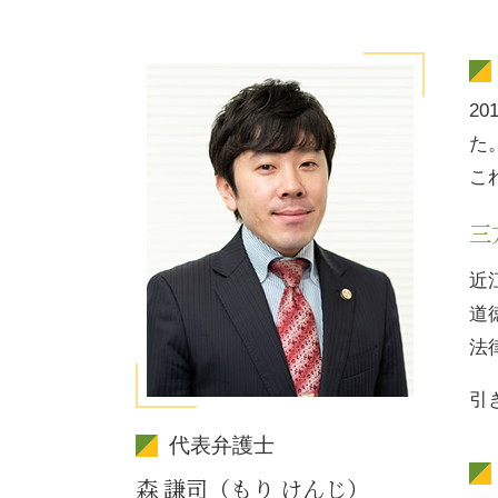
2
た
こ
三
近
道
法
引
代表弁護士
森 謙司（もり けんじ）