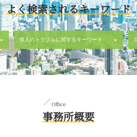
よく検索されるキーワード
個人のトラブルに関するキーワード
セクハラ 対応
親権 経済 面
子育て 旦那 イライラ 離婚
遺留分 請求されたら
パワハラ 法律
財産分与 対象にならないもの
相続 10 ヶ月
刑法犯 対象
事務所概要
刑事事件 起訴 まで
離婚後 面会交流 調停
事故 後遺症