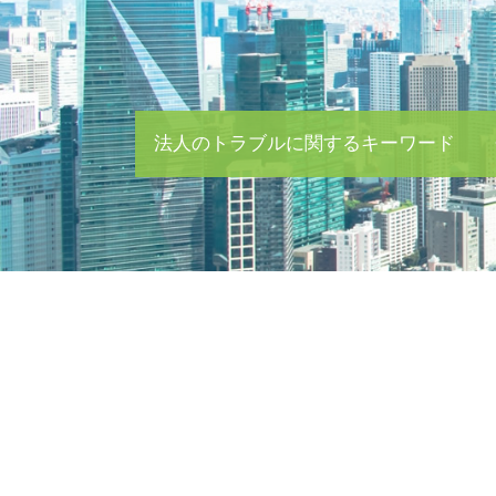
法人のトラブルに関するキーワード
株主総会 顧問弁護士
督促 催告
契約書 チェック
中小企業 資金繰り
売掛金 回収
会社 買収
任意回収 意味
企業間 トラブル
残業代 請求
会社 破産手続き 費用
企業 買収 m&a