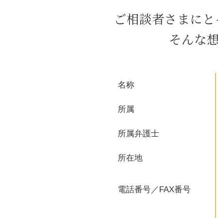
テレワーク 就業規則
ご相談者さまにと
セクハラ 職場
ハラスメント 弊害
そんな
企業 顧問
契約書 作成
会社 譲渡 とは
危機管理 企業
名称
クレーマー 対処
パワハラ 訴える
所属
所属弁護士
所在地
電話番号／FAX番号