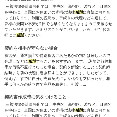
三善法律会計事務所では、中央区、新宿区、渋谷区、目黒区
を中心に、全国にお住まいの皆様の法律
相談
に真摯に向き合
っております。制度の説明や、手続きの代理などを通じて、
皆様の疑問や不安が1日でも早くなくなりますようご支援させ
ていただきます。お困りのことがございましたら、ぜひお気
軽にご
相談
ください。
契約を相手が守らない場合
損害が、通常損害や特別損害にあたるかの判断は難しいので
弁護士などに
相談
することをおすすめします。 ③ 契約解除相
手が債務不履行となった場合、契約を解除することで契約締
結時より前の状態に巻き戻すことができます。したがって、
例えば、すでに自分が売買契約により代金を支払ったが、相
手は何らかの落ち度で商品を紛失し、引渡し...
契約書作成時に気をつけること
三善法律会計事務所では、中央区、新宿区、渋谷区、目黒区
を中心に、全国にお住まいの皆様の法律
相談
に真摯に向き合
っております。制度の説明や、手続きの代理などを通じて、