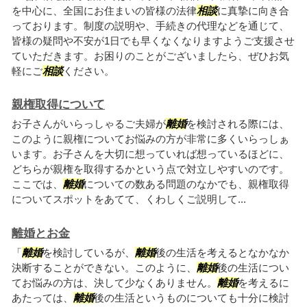
を中心に、全国にお住まいの皆様の法律
相談
に真摯に向き合
っております。制度の説明や、手続きの代理などを通じて、
皆様の疑問や不安が1日でも早くなくなりますようご支援させ
ていただきます。お困りのことがございましたら、ぜひお気
軽にご
相談
ください。
親権取得について
お子さんがいらっしゃるご夫婦が
離婚
を検討される際には、
このように親権についてお悩みの方が非常に多くいらっしぁ
います。お子さんを大切に想っていれば想っているほどに、
どちらが親権を取得するかという点で対立しやすいのです。
ここでは、
離婚
についての数ある問題のなかでも、親権取得
についてスポットをあてて、くわしくご説明して...
離婚とお金
「
離婚
を検討しているが、
離婚
後の生活を考えるとなかなか
決断することができない。このように、
離婚
後の生活につい
てお悩みの方は、決して少なくありません。
離婚
を考えるに
あたっては、
離婚
後の生活というものについても十分に検討