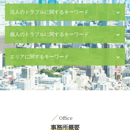
法人のトラブルに関するキーワード
企業 顧問
個人のトラブルに関するキーワード
仮差押 手順
パワハラ 訴える
m&a 人事
遺言書 効力
エリアに関するキーワード
法令 遵守
自動車損害賠償保障法 事故
仮差押 費用
相続 10 ヶ月
セクハラ 処分
公正証書遺言 証人
労働問題 新宿区 相談
企業 買収 m&a
就業規則 ハラスメント
交通事故 日比谷 相談
債務超過 貸借対照表
遺留分 侵害 請求
交通事故 目黒区 相談
セクハラ 職場
離婚後 面会交流 調停
企業法務 日比谷 相談
テレワーク 就業規則
介護 離婚
交通事故 新宿区 相談
中小企業 資金繰り
相続 養子縁組
交通事故 茅場町 弁護士
企業 不祥事
財産管理権 親権
債権回収 新宿区 弁護士
資金繰り ショート
離婚 調停 別居 生活費
M&A 八丁堀 弁護士
事務所概要