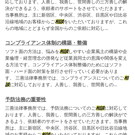
応しております。人善し、我善し、世間善しの三方善しの解
決ができるよう、依頼者のサポートをさせていただきます。
当事務所は、主に新宿区、中央区、渋谷区、目黒区や日比谷
沿線地域のお客様からご
相談
をいただいておりますが、これ
らの地域にとどまらず全国からのご依頼に対応し...
コンプライアンス体制の構築・整備
ソフト面の方法は、悩みを
相談
しやすい企業風土の構築や企
業倫理・経営理念の啓発など従業員同士の意識や関係を変え
る方法です。コンプライアンス体制整備のためにはソフト
面・ハード面の対策を並行させ行っていく必要がありま
す。 三善法律事務所では、コンプライアンスについてのご
相
談
に対応しております。人善し、我善し、世間善しの...
予防法務の重要性
三善法律事務所では、予防法務についてのご
相談
に対応して
おります。人善し、我善し、世間善しの三方善しの解決がで
きるよう、依頼者のサポートをさせていただきます。当事務
所は、主に新宿区、中央区、渋谷区、目黒区や日比谷沿線地
域のお客様からご
相談
をいただいておりますが、これらの地