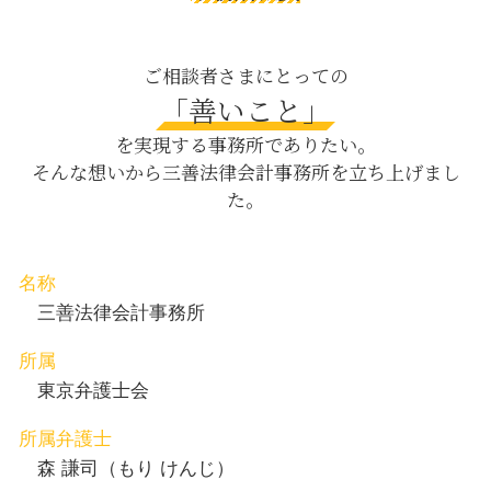
債権 金利
生命保険 遺産分割
交通事故 新宿区 弁護士
セクハラ どこから
財産分与 対象
親権取得 八丁堀 相談
少額債権 時効
遺留分 請求されたら
企業法務 渋谷区 弁護士
ご相談者さまにとっての
弁護士 顧問契約
相続放棄 デメリット
親権取得 茅場町 相談
「善いこと」
ハラスメント 弊害
労基法 罰
養育費 新宿区 弁護士
議決権 行使
を実現する事務所でありたい。
公正証書遺言 費用
債権回収 八丁堀 弁護士
そんな想いから三善法律会計事務所を立ち上げまし
器物損壊 罪
内容証明郵便 目黒区 相談
た。
人身事故 慰謝料
相続 茅場町 弁護士
dv 夫
企業法務 新宿区 弁護士
企業法務 新宿区 相談
契約書作成 渋谷区 相談
名称
M&A 茅場町 相談
三善法律会計事務所
所属
東京弁護士会
所属弁護士
森 謙司（もり けんじ）