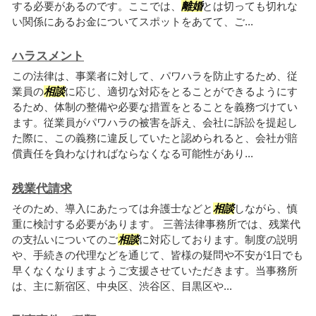
する必要があるのです。ここでは、
離婚
とは切っても切れな
い関係にあるお金についてスポットをあてて、ご...
ハラスメント
この法律は、事業者に対して、パワハラを防止するため、従
業員の
相談
に応じ、適切な対応をとることができるようにす
るため、体制の整備や必要な措置をとることを義務づけてい
ます。従業員がパワハラの被害を訴え、会社に訴訟を提起し
た際に、この義務に違反していたと認められると、会社が賠
償責任を負わなければならなくなる可能性があり...
残業代請求
そのため、導入にあたっては弁護士などと
相談
しながら、慎
重に検討する必要があります。 三善法律事務所では、残業代
の支払いについてのご
相談
に対応しております。制度の説明
や、手続きの代理などを通じて、皆様の疑問や不安が1日でも
早くなくなりますようご支援させていただきます。当事務所
は、主に新宿区、中央区、渋谷区、目黒区や...