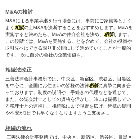
M&Aの検討
M&Aによる事業承継を行う場合には、事前にご家族等とよく
よく
相談
の上M&Aを決断することをおすすめします。M&Aを
実施すると決めたら、M&Aの仲介会社を決め、
相談
します。
この段階では、M&Aを実施することを含めて、会社の役員や
取引先へはできる限り非公開にして進めていくことが一般的
です。 次に自分の会社の企業価値を...
相続法改正
三善法律会計事務所では、中央区、新宿区、渋谷区、目黒区
を中心に、全国にお住まいの皆様の法律
相談
に真摯に向き合
っております。制度の説明や、手続きの代理などを通じて、
また、公認会計士としての資格を活かし、時には提携してい
る税理士との連携し、相続税にまで視野を広げ、皆様の疑問
や不安が1日でも早くなくなりますようご支援さ...
相続の流れ
三善法律会計事務所では、中央区、新宿区、渋谷区、目黒区