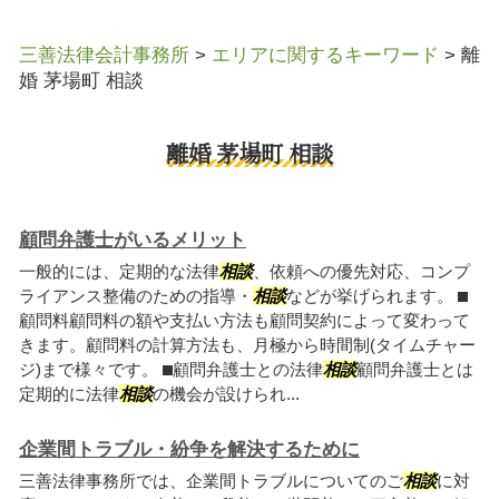
三善法律会計事務所
>
エリアに関するキーワード
>
離
婚 茅場町 相談
離婚 茅場町 相談
顧問弁護士がいるメリット
一般的には、定期的な法律
相談
、依頼への優先対応、コンプ
ライアンス整備のための指導・
相談
などが挙げられます。 ⬛︎
顧問料顧問料の額や支払い方法も顧問契約によって変わって
きます。顧問料の計算方法も、月極から時間制(タイムチャー
ジ)まで様々です。 ⬛︎顧問弁護士との法律
相談
顧問弁護士とは
定期的に法律
相談
の機会が設けられ...
企業間トラブル・紛争を解決するために
三善法律事務所では、企業間トラブルについてのご
相談
に対