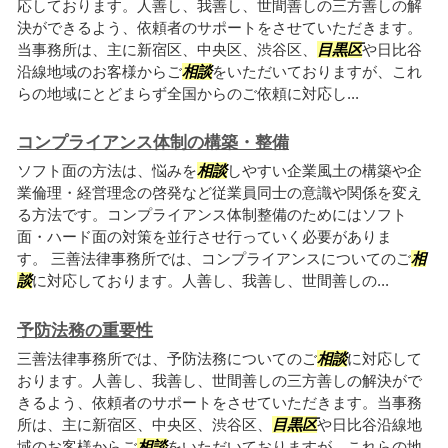
応しております。人善し、我善し、世間善しの三方善しの解
決ができるよう、依頼者のサポートをさせていただきます。
当事務所は、主に新宿区、中央区、渋谷区、
目黒区
や日比谷
沿線地域のお客様からご
相談
をいただいておりますが、これ
らの地域にとどまらず全国からのご依頼に対応し...
コンプライアンス体制の構築・整備
ソフト面の方法は、悩みを
相談
しやすい企業風土の構築や企
業倫理・経営理念の啓発など従業員同士の意識や関係を変え
る方法です。コンプライアンス体制整備のためにはソフト
面・ハード面の対策を並行させ行っていく必要がありま
す。 三善法律事務所では、コンプライアンスについてのご
相
談
に対応しております。人善し、我善し、世間善しの...
予防法務の重要性
三善法律事務所では、予防法務についてのご
相談
に対応して
おります。人善し、我善し、世間善しの三方善しの解決がで
きるよう、依頼者のサポートをさせていただきます。当事務
所は、主に新宿区、中央区、渋谷区、
目黒区
や日比谷沿線地
域のお客様からご
相談
をいただいておりますが、これらの地