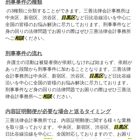
刑事事件の種類
の3種類に分類することができます。三善法律会計事務所は
中央区、新宿区、渋谷区、
目黒区
など日比谷線沿いを中心に
全国の皆様のお悩み解決に尽力しております。刑事事件など
身の回りの法律問題でお困りの際はぜひ三善法律会計事務所
へご
相談
ください。
刑事事件の流れ
弁護士の活動は被疑者側が依頼しなければ始まらず、依頼が
あった段階から刑事事件に加わることとなります。三善法律
会計事務所は中央区、新宿区、渋谷区、
目黒区
など日比谷線
沿いを中心に全国の皆様のお悩み解決に尽力しております。
刑事事件など身の回りの法律問題でお困りの際はぜひ三善法
律会計事務所へご
相談
ください。
内容証明郵便が必要な場合と送るタイミング
三善法律会計事務所では、内容証明郵便に関する様々な業務
を取り扱っております。 中央区、新宿区、渋谷区、
目黒区
、
日比谷線沿線を中心に、全国対応しておりますので、お困り