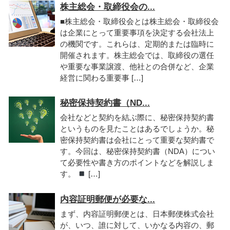
株主総会・取締役会の...
■株主総会・取締役会とは株主総会・取締役会
は企業にとって重要事項を決定する会社法上
の機関です。これらは、定期的または臨時に
開催されます。株主総会では、取締役の選任
や重要な事業譲渡、他社との合併など、企業
経営に関わる重要事 […]
秘密保持契約書（ND...
会社などと契約を結ぶ際に、秘密保持契約書
というものを見たことはあるでしょうか。秘
密保持契約書は会社にとって重要な契約書で
す。今回は、秘密保持契約書（NDA）につい
て必要性や書き方のポイントなどを解説しま
す。
[…]
内容証明郵便が必要な...
まず、内容証明郵便とは、日本郵便株式会社
が、いつ、誰に対して、いかなる内容の、郵