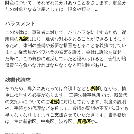
財産について、それぞれに分けあうことをさします。財産分
与の対象となる財産としては、現金や預金、...
ハラスメント
この法律は、事業者に対して、パワハラを防止するため、従
業員の
相談
に応じ、適切な対応をとることができるようにす
るため、体制の整備や必要な措置をとることを義務づけてい
ます。従業員がパワハラの被害を訴え、会社に訴訟を提起し
た際に、この義務に違反していたと認められると、会社が賠
償責任を負わなければならなくなる可能性があり...
残業代請求
そのため、導入にあたっては弁護士などと
相談
しながら、慎
重に検討する必要があります。 三善法律事務所では、残業代
の支払いについてのご
相談
に対応しております。制度の説明
や、手続きの代理などを通じて、皆様の疑問や不安が1日でも
早くなくなりますようご支援させていただきます。当事務所
は、主に新宿区、中央区、渋谷区、
目黒区
や...