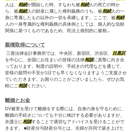
人は、
相続
が開始した時、すなわち被
相続
人の死亡の時か
ら、被
相続
人の財産に属した権利義務のうち、被
相続
人の一
身に専属したもの以外の一切を承継します。ここで、被
相続
人の一身専属的な権利義務の具体例としては、個人的な信頼
関係に基づくものであるため、民法上個別的に被相...
親権取得について
三善法律会計事務所では、中央区、新宿区、渋谷区、
目黒区
を中心に、全国にお住まいの皆様の法律
相談
に真摯に向き合
っております。制度の説明や、手続きの代理などを通じて、
皆様の疑問や不安が1日でも早くなくなりますようご支援させ
ていただきます。お困りのことがございましたら、ぜひお気
軽にご
相談
ください。
離婚とお金
DV被害を受けて離婚をする際には、自身の身を守るために、
離婚の手続きについても十分に検討する必要がありますが、
弁護士に
相談
することで適切なアドバイスを受けることがで
きます。 ■財産分与財産分与とは、夫婦が共同で築き上げた