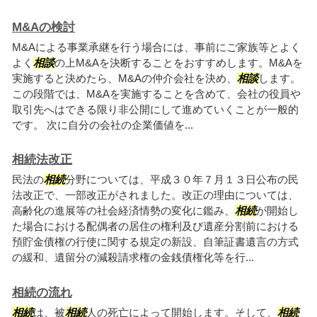
M&Aの検討
M&Aによる事業承継を行う場合には、事前にご家族等とよく
よく
相談
の上M&Aを決断することをおすすめします。M&Aを
実施すると決めたら、M&Aの仲介会社を決め、
相談
します。
この段階では、M&Aを実施することを含めて、会社の役員や
取引先へはできる限り非公開にして進めていくことが一般的
です。 次に自分の会社の企業価値を...
相続法改正
民法の
相続
分野については、平成３０年７月１３日公布の民
法改正で、一部改正がされました。改正の理由については、
高齢化の進展等の社会経済情勢の変化に鑑み、
相続
が開始し
た場合における配偶者の居住の権利及び遺産分割前における
預貯金債権の行使に関する規定の新設、自筆証書遺言の方式
の緩和、遺留分の減殺請求権の金銭債権化等を行...
相続の流れ
相続
は、被
相続
人の死亡によって開始します。そして、
相続