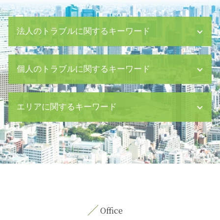
法人のトラブルに関するキーワード
企業 不祥事
個人のトラブルに関するキーワード
秘密保持契約書 書き方
企業 紛争
ハラスメント 弊害
被害者 代理人
エリアに関するキーワード
契約書 チェック
法定相続分 兄弟のみ
内部通報 制度
離婚 協議書 書き方
経理 財務
婚姻費用 審判
労働問題 中央区 弁護士
会社 破産手続き 費用
刑事事件 流れ
債権回収 茅場町 弁護士
会社 破産 手続き 期間
特別養子縁組 相続
離婚 新宿区 弁護士
パワハラ 訴える
パワハラ 法律
交通事故 渋谷区 相談
仮執行宣言 申立
養育費 調停 弁護士費用
内容証明郵便 中央区 弁護士
会社 資金繰り
居住 不動産
債権回収 新宿区 相談
民事 時効
遺留分 侵害 請求
刑事事件 八丁堀 相談