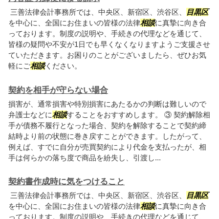
三善法律会計事務所では、中央区、新宿区、渋谷区、
目黒区
を中心に、全国にお住まいの皆様の法律
相談
に真摯に向き合
っております。制度の説明や、手続きの代理などを通じて、
皆様の疑問や不安が1日でも早くなくなりますようご支援させ
ていただきます。お困りのことがございましたら、ぜひお気
軽にご
相談
ください。
契約を相手が守らない場合
損害が、通常損害や特別損害にあたるかの判断は難しいので
弁護士などに
相談
することをおすすめします。 ③ 契約解除相
手が債務不履行となった場合、契約を解除することで契約締
結時より前の状態に巻き戻すことができます。したがって、
例えば、すでに自分が売買契約により代金を支払ったが、相
手は何らかの落ち度で商品を紛失し、引渡し...
契約書作成時に気をつけること
三善法律会計事務所では、中央区、新宿区、渋谷区、
目黒区
を中心に、全国にお住まいの皆様の法律
相談
に真摯に向き合
っております。制度の説明や、手続きの代理などを通じて、