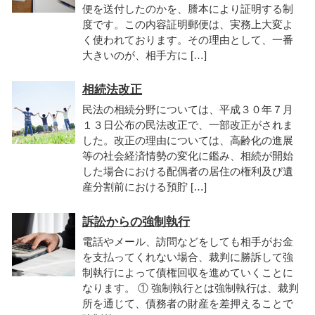
便を送付したのかを、謄本により証明する制
度です。この内容証明郵便は、実務上大変よ
く使われております。その理由として、一番
大きいのが、相手方に […]
相続法改正
民法の相続分野については、平成３０年７月
１３日公布の民法改正で、一部改正がされま
した。改正の理由については、高齢化の進展
等の社会経済情勢の変化に鑑み、相続が開始
した場合における配偶者の居住の権利及び遺
産分割前における預貯 […]
訴訟からの強制執行
電話やメール、訪問などをしても相手がお金
を支払ってくれない場合、裁判に勝訴して強
制執行によって債権回収を進めていくことに
なります。 ① 強制執行とは強制執行は、裁判
所を通じて、債務者の財産を差押えることで