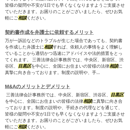
皆様の疑問や不安が1日でも早くなくなりますようご支援させ
ていただきます。お困りのことがございましたら、ぜひお気
軽にご
相談
ください。
契約書作成を弁護士に依頼するメリット
万が一訴訟などのトラブルが生じた場合であっても、契約書
を作成した弁護士に
相談
すれば、依頼人の事情をよく理解し
ていることから適切かつ迅速にアドバイスや法的措置をとっ
てくれます。 三善法律会計事務所では、中央区、新宿区、渋
谷区、
目黒区
を中心に、全国にお住まいの皆様の法律
相談
に
真摯に向き合っております。制度の説明や、手...
M&Aのメリットとデメリット
三善法律会計事務所では、中央区、新宿区、渋谷区、
目黒区
を中心に、全国にお住まいの皆様の法律
相談
に真摯に向き合
っております。制度の説明や、手続きの代理などを通じて、
皆様の疑問や不安が1日でも早くなくなりますようご支援させ
ていただきます。お困りのことがございましたら、ぜひお気
軽にご
相談
ください。