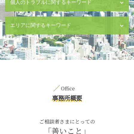
個人のトラブルに関するキーワード
セクハラ 処分
借金 裁判
パワハラ 訴える
民法 遺留分
エリアに関するキーワード
残業代 請求
粗暴犯 暴行
債務 超過 m&a
婚姻費用 審判
少額債権 時効
有価証券 相続
養育費 茅場町 相談
債務超過 とは
婚姻費用分担請求
養育費 渋谷区 弁護士
組織 法務
人身事故 慰謝料
交通事故 日比谷 弁護士
危機管理 企業
パワハラ 法律
交通事故 中央区 相談
株主総会 顧問弁護士
財産分与 年金
刑事事件 八丁堀 相談
ハラスメント 研修
公正証書遺言 証人
刑事事件 中央区 相談
法務 株主 債権者
人身事故 とは
労働問題 渋谷区 弁護士
債権 金利
相続 10 ヶ月
離婚 渋谷区 弁護士
事務所概要
督促 催告
離婚後 子供
離婚 八丁堀 弁護士
民事 時効
相続放棄 デメリット
企業法務 新宿区 弁護士
資金繰り ショート
親権 父親
内容証明郵便 中央区 相談
ご相談者さまにとっての
不当解雇 労働 問題
離婚 調停 別居 生活費
契約書作成 日比谷 弁護士
「善いこと」
企業法務 とは
詐欺 罪
内容証明郵便 日比谷 相談