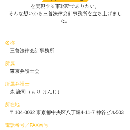
会社法 内部統制
を実現する事務所でありたい。
内容証明 理由
養育費 茅場町 弁護士
そんな想いから三善法律会計事務所を立ち上げまし
就業規則 ハラスメント
相続 八丁堀 相談
た。
刑事事件 減刑
養育費 中央区 相談
介護 離婚
親権取得 八丁堀 相談
交通事故 目黒区 弁護士
内容証明郵便 中央区 弁護士
名称
交通事故 渋谷区 弁護士
三善法律会計事務所
所属
東京弁護士会
所属弁護士
森 謙司（もり けんじ）
所在地
〒104-0032 東京都中央区八丁堀4-11-7 神谷ビル503
電話番号／FAX番号