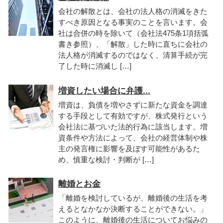
会社の解散とは、会社の法人格の消滅をきた
すべき原因となる事実のことを言います。会
社は合併の時を除いて（会社法475条1項括弧
書き参照）、「解散」した時に直ちに会社の
法人格が消滅するのではなく、清算手続が完
了した時に消滅し […]
増資したい場合に弁護...
増資は、負債を増やさずに新たな資金を調達
する手段として有効ですが、株式発行という
会社法に基づいた法的行為に該当します。増
資条件や方法によって、会社の経営体制や株
主の発言権に影響を及ぼす可能性があるた
め、慎重な検討・判断が […]
離婚とお金
「離婚を検討しているが、離婚後の生活を考
えるとなかなか決断することができない。」
このように、離婚後の生活についてお悩みの