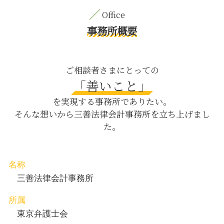
公正証書遺言 必要書類
相続 日比谷 弁護士
秘密保持契約書 書き方
相続法 遺言
労働問題 茅場町 相談
予防法務 企業
人身事故 慰謝料
養育費 新宿区 相談
事務所概要
経理 会計
被害者 代理人
親権取得 目黒区 弁護士
ハラスメント 種類
凶悪犯 強盗 殺人
内容証明郵便 八丁堀 相談
テレワーク 就業規則
不倫 離婚 慰謝料請求
内容証明郵便 日比谷 相談
ご相談者さまにとっての
ハラスメント 定義
親権 経済 面
離婚 渋谷区 相談
「善いこと」
借金 差し押さえ
公正証書 遺言 効力
M&A 新宿区 弁護士
m&a 株式 会社
を実現する事務所でありたい。
dv 慰謝料
契約書作成 中央区 相談
そんな想いから三善法律会計事務所を立ち上げまし
刑法犯 対象
刑事事件 中央区 弁護士
た。
自筆証書遺言 改正
企業法務 八丁堀 弁護士
親権 父親
M&A 新宿区 相談
内容証明郵便 日比谷 弁護士
契約書作成 茅場町 弁護士
名称
刑事事件 新宿区 相談
三善法律会計事務所
所属
東京弁護士会