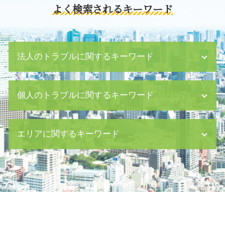
よく検索されるキーワード
法人のトラブルに関するキーワード
中小企業 資金繰り
個人のトラブルに関するキーワード
紛争 和解
支払 督促
借金 裁判
有価証券 相続
エリアに関するキーワード
売掛金 回収
相続人 調査
企業 裁判 紛争
養育費 調停 弁護士費用
弁護士 顧問契約
相続法 改正
労働問題 日比谷 相談
パワハラ 退職
遺留分 請求されたら
刑事事件 八丁堀 弁護士
残業代請求 時効
恐喝 事件
離婚 日比谷 相談
民事 時効
遺留分 侵害 請求
内容証明郵便 八丁堀 弁護士
内部通報 制度
相続 養子縁組
内容証明郵便 茅場町 弁護士
配達証明 内容証明