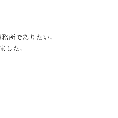
交通事故 中央区 弁護士
親権取得 新宿区 弁護士
交通事故 目黒区 弁護士
交通事故 茅場町 相談
労働問題 目黒区 相談
事務所でありたい。
債権回収 八丁堀 相談
交通事故 新宿区 弁護士
ました。
内容証明郵便 茅場町 相談
M&A 新宿区 相談
交通事故 中央区 相談
債権回収 新宿区 相談
刑事事件 日比谷 相談
内容証明郵便 日比谷 弁護士