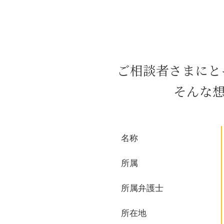
経理 会計
就業規則 違反
就業規則 作成
株主総会 顧問弁護士
企業 買収 m&a
ご相談者さまにと
m&a 弁護士 費用
企業 紛争
そんな
企業 裁判 紛争
m&a 費用
会社 譲渡 とは
残業代 請求
名称
会社 コンプライアンス
借金 裁判
所属
所属弁護士
所在地