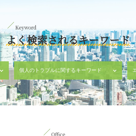
よく検索されるキーワード
個人のトラブルに関するキーワード
財産分与 対象にならないもの
財産分与 年金
特別養子縁組 相続
dv 妻
就業規則 ハラスメント
逮捕 身柄 拘束
有価証券 相続