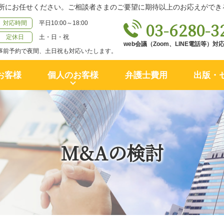
所にお任せください。ご相談者さまのご要望に期待以上のお応えができ
03-6280-3
対応時間
平日10:00～18:00
定休日
土・日・祝
web会議（Zoom、LINE電話等）
事前予約で夜間、土日祝も対応いたします。
お客様
個人のお客様
弁護士費用
出版・
M&Aの検討