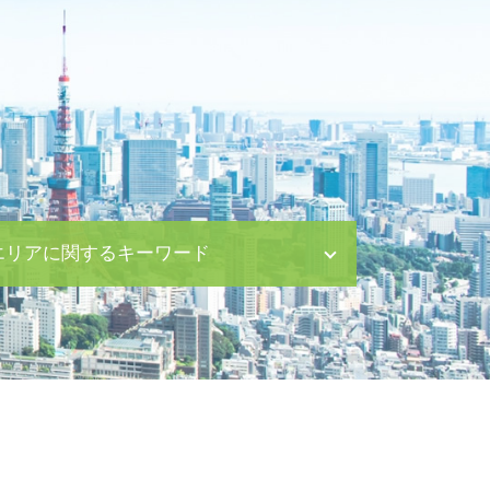
エリアに関するキーワード
離婚 日比谷 相談
親権取得 日比谷 弁護士
刑事事件 八丁堀 相談
養育費 中央区 相談
債権回収 中央区 相談
企業法務 渋谷区 相談
刑事事件 新宿区 相談