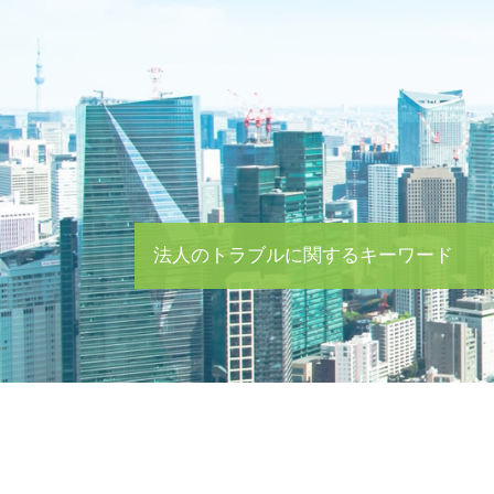
法人のトラブルに関するキーワード
企業 顧問
強制回収 債権
m&a 株式 会社
会社 破産手続き 費用
企業 法律問題
督促 催告
中小企業 資金繰り