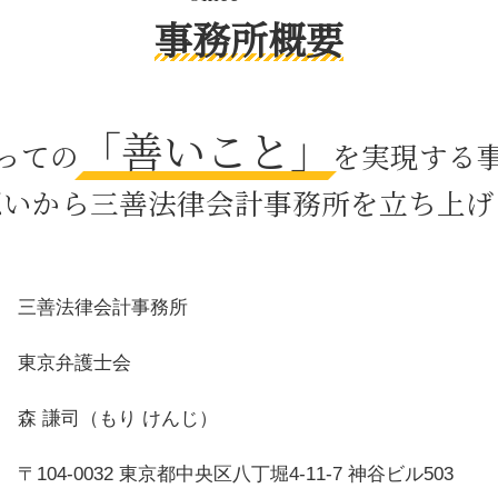
遺言書 検認
事務所概要
パワハラ 法律
預貯金 相続法
契約 内容証明
「善いこと」
暴行事件 傷害
っての
を実現する
財産管理権 親権
円満 調停
想いから三善法律会計事務所を立ち上げ
公正証書遺言 必要書類
財産分与 離婚
預貯金 遺産分割
婚姻費用分担請求
三善法律会計事務所
経済的 dv 離婚
セクハラ 対応
東京弁護士会
森 謙司（もり けんじ）
〒104-0032 東京都中央区八丁堀4-11-7 神谷ビル503