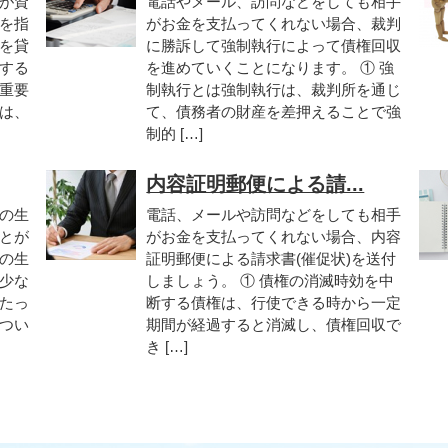
が資
電話やメール、訪問などをしても相手
を指
がお金を支払ってくれない場合、裁判
を貸
に勝訴して強制執行によって債権回収
する
を進めていくことになります。 ① 強
重要
制執行とは強制執行は、裁判所を通じ
は、
て、債務者の財産を差押えることで強
制的 […]
内容証明郵便による請...
の生
電話、メールや訪問などをしても相手
とが
がお金を支払ってくれない場合、内容
の生
証明郵便による請求書(催促状)を送付
少な
しましょう。 ① 債権の消滅時効を中
たっ
断する債権は、行使できる時から一定
つい
期間が経過すると消滅し、債権回収で
き […]