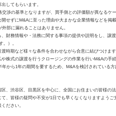
算出してもらいます。
価格交渉の基準となりますが、買手側との評価額が異なるケ
公開せずにM&Aに至った理由や大まかな企業情報などを掲
が外部に漏れることはありません。
ら、財務情報や・法務に関する事項の提供や説明をし、譲渡
す。）。
引渡時期など様々な条件を合わせながら合意に結びつけます
払や株式の譲渡を行うクロージングの作業を行いM&Aの手
半年から1年の期間を要するため、M&Aを検討されている
宿区、渋谷区、目黒区を中心に、全国にお住まいの皆様の法
じて、皆様の疑問や不安が1日でも早くなくなりますようご
談ください。