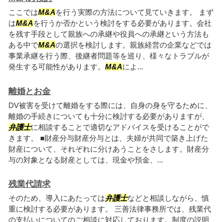
ここでは
M&A
を行う実際の方法について見ていきます。 まず
は
M&A
を行うか否かという検討をする必要があります。会社
を残す手段として親族への承継や役員への承継という方法も
ある中で
M&A
の選択を検討します。親族経営の企業などでは
事業承継を行う際、後継者問題等を巡り、様々なトラブルが
発生する可能性があります。
M&A
によ...
離婚とお金
DV被害を受けて離婚をする際には、自身の身を守るために、
離婚の手続きについても十分に検討する必要がありますが、
弁護士
に相談することで適切なアドバイスを受けることがで
きます。 ■財産分与財産分与とは、夫婦が共同で築き上げた
財産について、それぞれに分けあうことをさします。財産分
与の対象となる財産としては、現金や預金、...
残業代請求
そのため、導入にあたっては
弁護士
などと相談しながら、慎
重に検討する必要があります。 三善法律事務所では、残業代
の支払いについてのご相談に対応しております。制度の説明