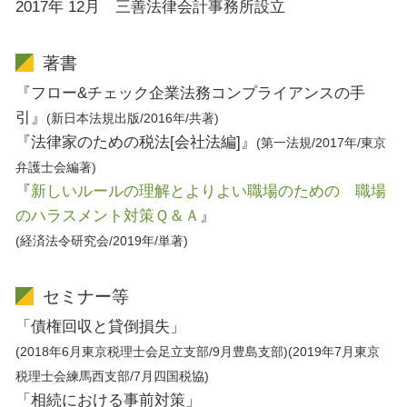
2017年 12月 三善法律会計事務所設立
著書
『フロー&チェック企業法務コンプライアンスの手
引』
(新日本法規出版/2016年/共著)
『法律家のための税法[会社法編]』
(第一法規/2017年/東京
弁護士会編著)
『
新しいルールの理解とよりよい職場のための 職場
のハラスメント対策Ｑ＆Ａ
』
(経済法令研究会/2019年/単著)
セミナー等
「債権回収と貸倒損失」
(2018年6月東京税理士会足立支部/9月豊島支部)(2019年7月東京
税理士会練馬西支部/7月四国税協)
「相続における事前対策」