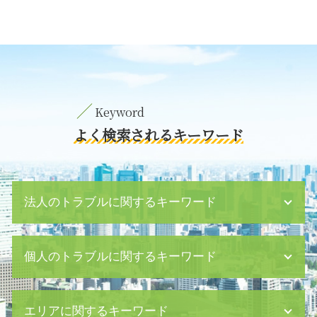
よく検索されるキーワード
法人のトラブルに関するキーワード
ハラスメント 種類
個人のトラブルに関するキーワード
資金繰り 改善
議決権 行使
債務 超過 m&a
公正証書遺言 必要書類
エリアに関するキーワード
セクハラ どこから
精神的 dv