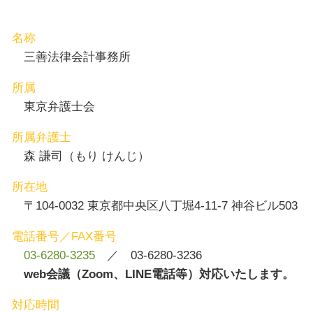
財産分与 離婚
労働問題 日比谷 弁護士
企業法務 日比谷 相談
親権取得 茅場町 相談
名称
交通事故 目黒区 相談
三善法律会計事務所
所属
東京弁護士会
所属弁護士
森 謙司（もり けんじ）
所在地
〒104-0032 東京都中央区八丁堀4-11-7 神谷ビル503
電話番号／FAX番号
03-6280-3235
／ 03-6280-3236
web会議（Zoom、LINE電話等）対応いたします。
対応時間