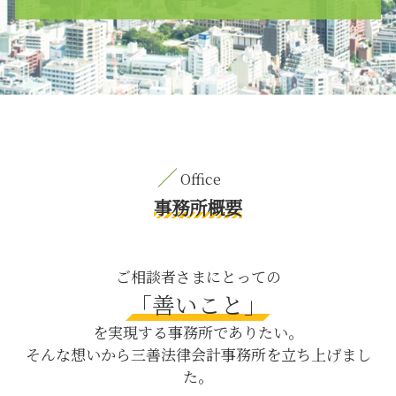
債務超過 とは
刑事事件 示談
雇用 問題
公正証書 遺言 死亡したら
刑事事件 八丁堀 弁護士
パワハラ 上司
刑事事件 流れ
離婚 目黒区 弁護士
消滅時効 債権
妊娠中 旦那 イライラ 離婚
労働問題 八丁堀 弁護士
内部通報 制度
財産管理権 親権
養育費 日比谷 弁護士
就業規則 変更
刑事事件 起訴 まで
養育費 日比谷 相談
会社 譲渡 とは
遺留分 請求されたら
M&A 目黒区 弁護士
弁護士 顧問契約
家庭裁判所 調停
刑事事件 茅場町 相談
会社法 内部統制
育児 離婚
契約書作成 渋谷区 相談
事務所概要
企業 顧問
公正証書遺言 費用
M&A 新宿区 弁護士
ハラスメント 弊害
財産分与 対象にならないもの
内容証明郵便 八丁堀 弁護士
情報 漏洩
有価証券 相続
交通事故 渋谷区 弁護士
ご相談者さまにとっての
会社 コンプライアンス
刑法犯 対象
契約書作成 新宿区 相談
「善いこと」
セクハラ 処分
年金 調停
労働問題 渋谷区 相談
経理 財務
を実現する事務所でありたい。
遺留分 侵害 請求
離婚 茅場町 相談
そんな想いから三善法律会計事務所を立ち上げまし
債務整理 とは デメリット
親権取得 茅場町 弁護士
た。
逮捕 身柄 拘束
契約書作成 茅場町 弁護士