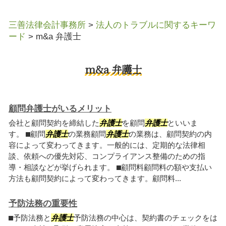
三善法律会計事務所
>
法人のトラブルに関するキーワ
ード
>
m&a 弁護士
m&a 弁護士
顧問弁護士がいるメリット
会社と顧問契約を締結した
弁護士
を顧問
弁護士
といいま
す。 ⬛︎顧問
弁護士
の業務顧問
弁護士
の業務は、顧問契約の内
容によって変わってきます。一般的には、定期的な法律相
談、依頼への優先対応、コンプライアンス整備のための指
導・相談などが挙げられます。 ⬛︎顧問料顧問料の額や支払い
方法も顧問契約によって変わってきます。顧問料...
予防法務の重要性
⬛︎予防法務と
弁護士
予防法務の中心は、契約書のチェックをは