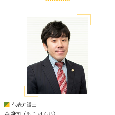
代表弁護士
森 謙司（もり けんじ）