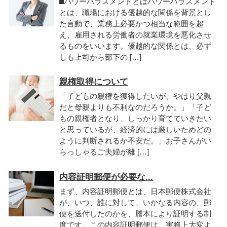
⬛︎パワーハラスメントとはパワーハラスメント
とは、職場における優越的な関係を背景とし
た言動で、業務上必要かつ相当な範囲を超
え、雇用される労働者の就業環境を悪化させ
るものをいいます。優越的な関係とは、必ず
しも上司から部下の […]
親権取得について
「子どもの親権を獲得したいが、やはり父親
だと母親よりも不利なのだろうか。」「子ど
もの親権者となり、しっかり育てていきたい
と思っているが、経済的には厳しいためどの
ように判断されるか不安だ。」お子さんがい
らっしゃるご夫婦が離 […]
内容証明郵便が必要な...
まず、内容証明郵便とは、日本郵便株式会社
が、いつ、誰に対して、いかなる内容の、郵
便を送付したのかを、謄本により証明する制
度です。この内容証明郵便は、実務上大変よ