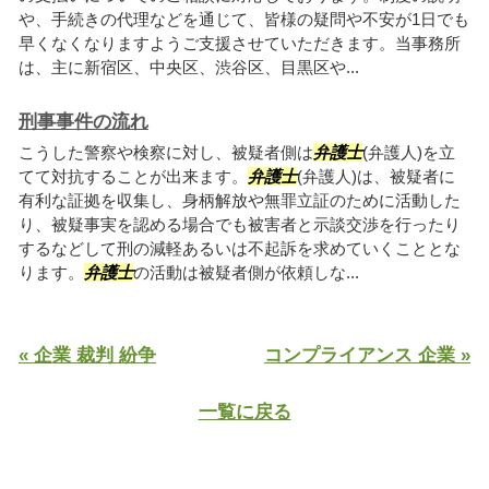
や、手続きの代理などを通じて、皆様の疑問や不安が1日でも
早くなくなりますようご支援させていただきます。当事務所
は、主に新宿区、中央区、渋谷区、目黒区や...
刑事事件の流れ
こうした警察や検察に対し、被疑者側は
弁護士
(弁護人)を立
てて対抗することが出来ます。
弁護士
(弁護人)は、被疑者に
有利な証拠を収集し、身柄解放や無罪立証のために活動した
り、被疑事実を認める場合でも被害者と示談交渉を行ったり
するなどして刑の減軽あるいは不起訴を求めていくこととな
ります。
弁護士
の活動は被疑者側が依頼しな...
« 企業 裁判 紛争
コンプライアンス 企業 »
一覧に戻る