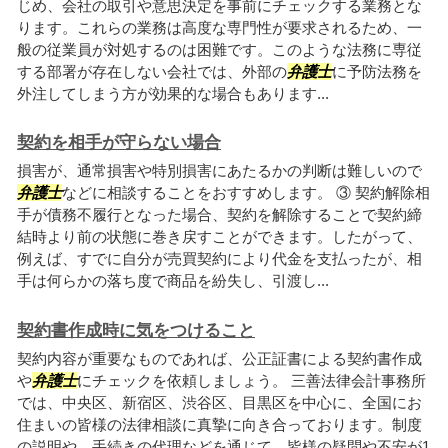
じめ、会社の取引や意思決定を事前にチェックする業務とな
ります。これらの業務は高度な専門性が要求されるため、一
般の従業員が対処するのは困難です。このような法務に専従
する部署が存在しない会社では、外部の
弁護士
に予防法務を
外注してしまう方が効果的な場合もあります...
契約を相手が守らない場合
損害が、通常損害や特別損害にあたるかの判断は難しいので
弁護士
などに相談することをおすすめします。 ③ 契約解除相
手が債務不履行となった場合、契約を解除することで契約締
結時より前の状態に巻き戻すことができます。したがって、
例えば、すでに自分が売買契約により代金を支払ったが、相
手は何らかの落ち度で商品を紛失し、引渡し...
契約書作成時に気をつけること
契約内容が重要なものであれば、公正証書による契約書作成
や
弁護士
にチェックを依頼しましょう。 三善法律会計事務所
では、中央区、新宿区、渋谷区、目黒区を中心に、全国にお
住まいの皆様の法律相談に真摯に向き合っております。制度
の説明や、手続きの代理などを通じて、皆様の疑問や不安が1