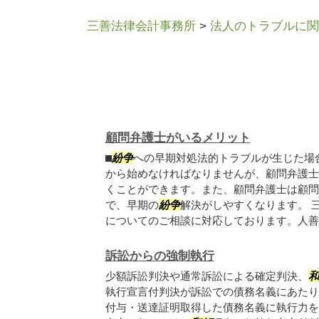
三善法律会計事務所
>
法人のトラブルに関
顧問弁護士がいるメリット
⬛︎
紛争
への早期対処法的トラブルが生じた場
から始めなければなりませんが、顧問弁護士
くことができます。また、顧問弁護士は顧問
で、早期の
紛争
解決がしやすくなります。 
についてのご相談に対応しております。人善..
訴訟からの強制執行
少額訴訟判決や通常訴訟による確定判決、
和
執行宣言付判決が訴訟での債務名義にあたり
付与・送達証明取得した債務名義に執行力を