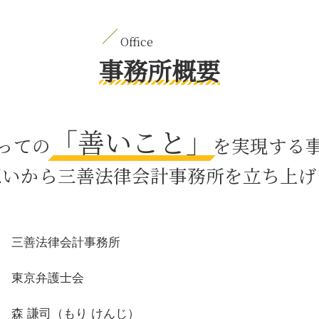
公正証書遺言 必要書類
残業代 未払い
財産管理権 親権
介護 離婚
事務所概要
相続放棄 デメリット
離婚後 子供
パワハラ 法律
「善いこと」
身上監護権 親権
っての
を実現する
有価証券 相続
遺産分割 遺言
想いから三善法律会計事務所を立ち上げ
育児 離婚
逮捕後 時間
恐喝 事件
自筆証書遺言 改正
三善法律会計事務所
居住 不動産
預貯金 相続法
東京弁護士会
森 謙司（もり けんじ）