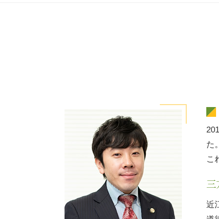
2
た
こ
三
近