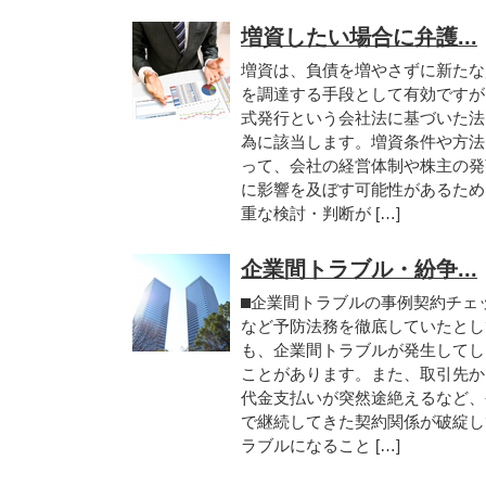
増資したい場合に弁護...
増資は、負債を増やさずに新たな
を調達する手段として有効ですが
式発行という会社法に基づいた法
為に該当します。増資条件や方法
って、会社の経営体制や株主の発
に影響を及ぼす可能性があるため
重な検討・判断が […]
企業間トラブル・紛争...
⬛︎企業間トラブルの事例契約チェ
など予防法務を徹底していたとし
も、企業間トラブルが発生してし
ことがあります。また、取引先か
代金支払いが突然途絶えるなど、
で継続してきた契約関係が破綻し
ラブルになること […]