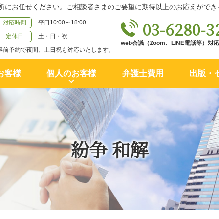
所にお任せください。ご相談者さまのご要望に期待以上のお応えができ
03-6280-3
対応時間
平日10:00～18:00
定休日
土・日・祝
web会議（Zoom、LINE電話等）
事前予約で夜間、土日祝も対応いたします。
お客様
個人のお客様
弁護士費用
出版・
紛争 和解