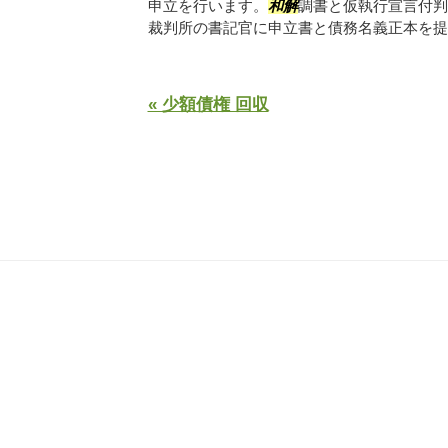
申立を行います。
和解
調書と仮執行宣言付判
裁判所の書記官に申立書と債務名義正本を提出.
« 少額債権 回収