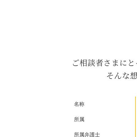
ハラスメント 研修
契約書 チェック
少額債権 回収
資金繰り ショート
契約書 作成
雇用 問題
民事 時効
少額債権 時効
ご相談者さまにと
債務超過 とは
クレーム 対応
そんな
弁護士 顧問契約
任意回収 意味
企業 顧問
m&a 弁護士
名称
督促 催告
消滅時効 債権
所属
所属弁護士