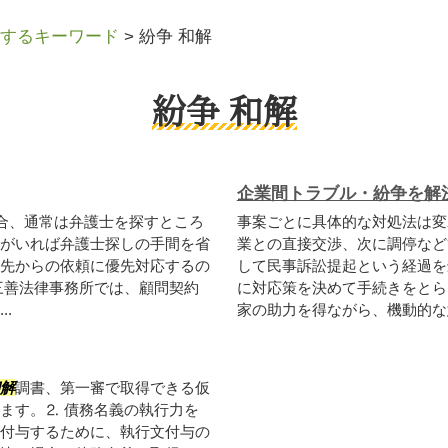
するキーワード
>
紛争 和解
紛争 和解
企業間トラブル・紛争を解
合、通常は弁護士を探すところ
事案ごとに具体的な対処法は変
がいれば弁護士探しの手間を省
業との直接交渉、次に調停など
先からの依頼に優先対応するの
して民事訴訟提起という経過を
三善法律事務所では、顧問契約
に対応策を決めて手続きをとら
.
家の助力を得ながら、機動的な意
解
調書、第一審で取得できる仮
ます。⒉ 債務名義の執行力を
付与するために、執行文付与の