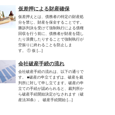
仮差押による財産確保
仮差押えとは、債務者の特定の財産処
分を禁じ、財産を保全することです。
勝訴判決を受けて強制執行による債権
回収を行う前に、債務者が財産を隠し
たり浪費したりすることで強制執行が
空振りに終わることを防止しま
す。 ① 仮 […]
会社破産手続の流れ
会社破産手続の流れは、以下の通りで
す。 ■破産の申立てまずは、破産を裁
判所に対して申し立てます。破産の申
立ての手続が認められると、裁判所か
ら破産手続開始決定がなされます（破
産法30条）。 破産手続開始 […]