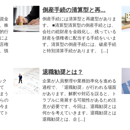
倒産手続の清算型と再...
資金
倒産手続には清算型と再建型がありま
、株
す。 ■清算型清算型の倒産手続とは、
的行
会社の総財産を金銭化し、残っている
によ
財産を債権者に配当する手続をいいま
言権
す。清算型の倒産手続には、破産手続
、慎
と特別清算手続があります。 […]
退職勧奨とは？
ック
企業が人員整理や業務効率化を進める
て
過程で、「退職勧奨」が行われる場面
まう
があります。解釈や対応を誤ると、ト
らの
ラブルに発展する可能性があるため注
今ま
意が必要です。今回は、退職勧奨とは
てト
何かを考えていきます。退職勧奨とは
退職勧奨とは、企 […]