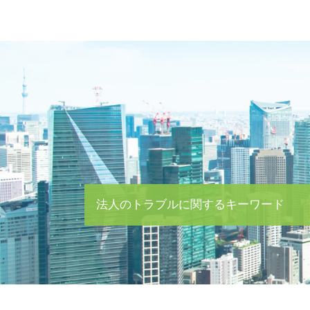
法人のトラブルに関するキーワード
就業規則 変更
企業 買収 m&a
債務 超過 m&a
会社 譲渡 とは