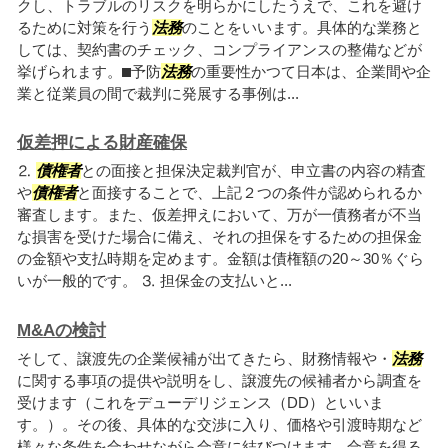
クし、トラブルのリスクを明らかにしたうえで、これを避け
るために対策を行う
法務
のことをいいます。具体的な業務と
しては、契約書のチェック、コンプライアンスの整備などが
挙げられます。⬛︎予防
法務
の重要性かつて日本は、企業間や企
業と従業員の間で裁判に発展する事例は...
仮差押による財産確保
⒉
債権者
との面接と担保決定裁判官が、申立書の内容の精査
や
債権者
と面接することで、上記２つの条件が認められるか
審査します。また、仮差押えにおいて、万が一債務者が不当
な損害を受けた場合に備え、それの担保をするための担保金
の金額や支払時期を定めます。金額は債権額の20～30％ぐら
いが一般的です。 ⒊ 担保金の支払いと...
M&Aの検討
そして、譲渡先の企業候補が出てきたら、財務情報や・
法務
に関する事項の提供や説明をし、譲渡先の候補者から調査を
受けます（これをデューデリジェンス（DD）といいま
す。）。その後、具体的な交渉に入り、価格や引渡時期など
様々な条件を合わせながら合意に結びつけます。合意を得る