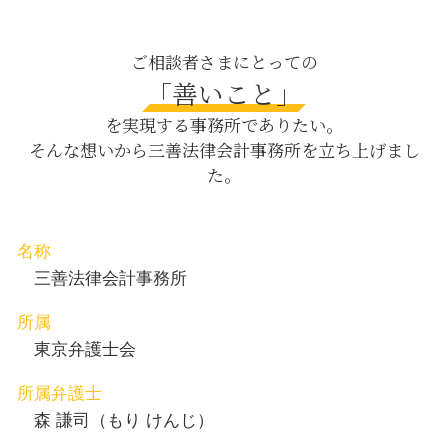
債権回収 新宿区 相談
法令 遵守
被害者 代理人
交通事故 日比谷 弁護士
就業規則 作成
人身事故 慰謝料
企業法務 茅場町 相談
ご相談者さまにとっての
従業員 損害賠償
育児 離婚
企業法務 新宿区 相談
「善いこと」
法務 株主 債権者
パワハラ 法律
相続 渋谷区 弁護士
少額債権 時効
を実現する事務所でありたい。
居住 不動産
養育費 渋谷区 相談
そんな想いから三善法律会計事務所を立ち上げまし
ハラスメント 対策 会社
刑事事件 目黒区 相談
た。
父親 親権 取る 方法
養育費 新宿区 相談
離婚 協議書 書き方
債権回収 八丁堀 相談
交通事故 目黒区 弁護士
労働問題 目黒区 弁護士
名称
刑事事件 渋谷区 相談
三善法律会計事務所
所属
東京弁護士会
所属弁護士
森 謙司（もり けんじ）