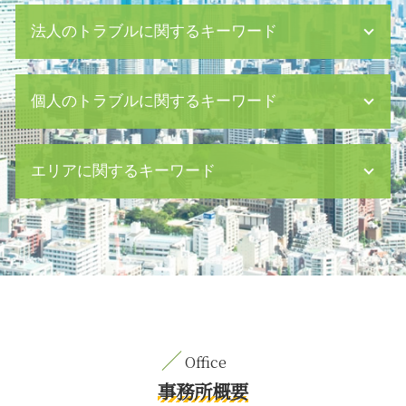
法人のトラブルに関するキーワード
企業 法律問題
個人のトラブルに関するキーワード
ハラスメント 研修
クレーマー 対処
強制回収 債権
債務整理 とは デメリット
エリアに関するキーワード
企業 買収 m&a
監護権 離婚
仮差押 費用
残業代 未払い
セクハラ 処分
刑事事件 減刑
交通事故 新宿区 弁護士
組織 法務
汚職 罪
離婚 目黒区 弁護士
会社 資金繰り
遺留分 侵害 請求
刑事事件 目黒区 弁護士
借金 差し押さえ
円満 調停
親権取得 茅場町 弁護士
情報 漏洩
離婚後 面会交流 調停
M&A 日比谷 相談
債務超過 とは
有価証券 相続
親権取得 中央区 相談
危機管理 企業
精神的 dv
相続 目黒区 弁護士
雇用 問題
残業代 請求 証拠
刑事事件 茅場町 弁護士
事務所概要
秘密保持契約書 書き方
妊娠中 旦那 イライラ 離婚