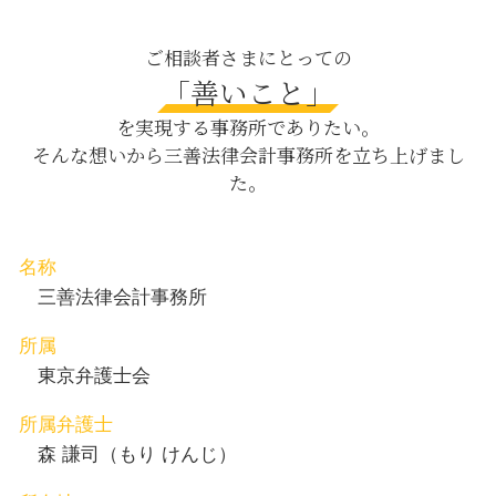
督促 催告
公正証書遺言 必要書類
養育費 日比谷 弁護士
支払 督促
預貯金 遺産分割
相続 中央区 相談
ご相談者さまにとっての
中小企業 資金繰り
刑事事件 分類
養育費 新宿区 相談
「善いこと」
コンプライアンス 企業
婚姻費用分担請求
労働問題 日比谷 弁護士
就業規則 変更
を実現する事務所でありたい。
自動車損害賠償保障法 事故
債権回収 渋谷区 相談
そんな想いから三善法律会計事務所を立ち上げまし
父親 親権
離婚 日比谷 弁護士
た。
育児 離婚
相続 日比谷 相談
刑法犯 対象
交通事故 渋谷区 弁護士
契約書作成 茅場町 相談
相続 目黒区 弁護士
名称
離婚 茅場町 弁護士
三善法律会計事務所
所属
東京弁護士会
所属弁護士
森 謙司（もり けんじ）