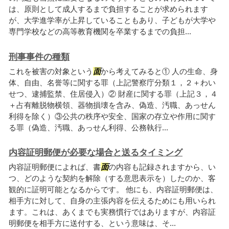
は、原則として成人するまで負担することが求められます
が、大学進学率が上昇していることもあり、子どもが大学や
専門学校などの高等教育機関を卒業するまでの負担...
刑事事件の種類
これを被害の対象という
面
から考えてみると① 人の生命、身
体、自由、名誉等に関する罪（上記警察庁分類１，２＋わい
せつ、逮捕監禁、住居侵入）② 財産に関する罪（上記３，４
＋占有離脱物横領、器物損壊を含み、偽造、汚職、あっせん
利得を除く）③公共の秩序や安全、国家の存立や作用に関す
る罪（偽造、汚職、あっせん利得、公務執行...
内容証明郵便が必要な場合と送るタイミング
内容証明郵便によれば、書
面
の内容も記録されますから、い
つ、どのような契約を解除（する意思表示を）したのか、客
観的に証明可能となるからです。 他にも、内容証明郵便は、
相手方に対して、自身の主張内容を伝えるためにも用いられ
ます。これは、あくまでも実務慣行ではありますが、内容証
明郵便を相手方に送付する、という意味は、そ...