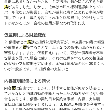
事例はあまりなかったため、予防法務が疎かにされてきた側
面
がありました。しかし、近年は市民の権利意識向上やグロ
バール化などが影響し、会社が裁判に巻き込まれる事例が増
加しています。裁判を起こされると訴訟費用など余計なコス
トがかかるほか、会社の信用が損なわれ取引に支...
仮差押による財産確保
⒉ 債権者との
面
接と担保決定裁判官が、申立書の内容の精査
や債権者と
面
接することで、上記２つの条件が認められるか
審査します。また、仮差押えにおいて、万が一債務者が不当
な損害を受けた場合に備え、それの担保をするための担保金
の金額や支払時期を定めます。金額は債権額の20～30％ぐら
いが一般的です。 ⒊ 担保金の支払いと...
内容証明郵便による請求
内容
面
は自由です。しかし、請求する債権が何かを明確にし
ておかないと消滅時効の中断とった上記の効力が生じない場
合もあります。債権の契約日や契約当事者、内容、支払額、
支払日は最低限明示しましょう。⒊ 配達証明郵便を利用する
と、より安心配達証明郵便とは、郵便物の配達をしたことを