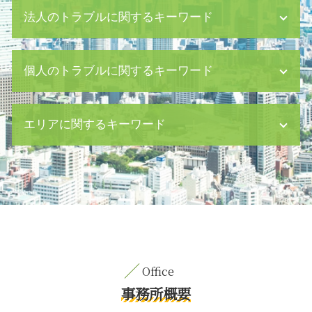
法人のトラブルに関するキーワード
消滅時効 債権
個人のトラブルに関するキーワード
経理 会計
雇用 問題
少額債権 回収
相続法 改正
エリアに関するキーワード
従業員 損害賠償
民法 遺留分
ハラスメント 種類
経済的 dv 離婚
会社法 取締役会
遺言書 作成
内容証明郵便 日比谷 相談
借金 裁判
刑事事件 示談
刑事事件 中央区 相談
資金繰り ショート
自筆証書遺言 改正
契約書作成 目黒区 弁護士
ハラスメント 研修
相続 10 ヶ月
養育費 八丁堀 相談
会社法 内部統制
遺留分 侵害 請求
交通事故 新宿区 相談
セクハラ 職場
公正証書 遺言 死亡したら
契約書作成 渋谷区 弁護士
売掛金 回収
債務整理 とは デメリット
企業法務 中央区 弁護士
企業 紛争
パワハラ とは
債権回収 中央区 弁護士
事務所概要
危機管理 企業
人身事故 とは
離婚 新宿区 相談