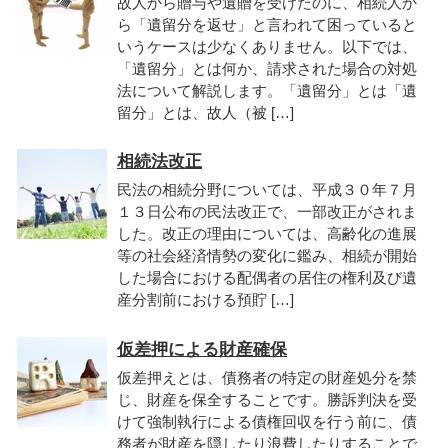
故人から贈与や遺贈を受けたのに、相続人か
ら「遺留分を返せ」と言われて困っていると
いうケースは少なくありません。以下では、
「遺留分」とは何か、請求された場合の対処
法について解説します。「遺留分」とは「遺
留分」とは、故人（被 […]
相続法改正
民法の相続分野については、平成３０年７月
１３日公布の民法改正で、一部改正がされま
した。改正の理由については、高齢化の進展
等の社会経済情勢の変化に鑑み、相続が開始
した場合における配偶者の居住の権利及び遺
産分割前における預貯 […]
仮差押による財産確保
仮差押えとは、債務者の特定の財産処分を禁
じ、財産を保全することです。勝訴判決を受
けて強制執行による債権回収を行う前に、債
務者が財産を隠したり浪費したりすることで