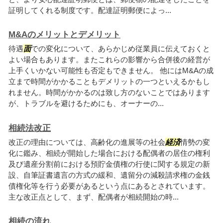
証明してくれる制度です。配達証明郵便によっ...
M&Aのメリットとデメリット
待遇
面
での変化について、あらかじめ従業員に伝えておくと
よい場合もあります。またこれらの影響から合併後の経営が
上手くいかない可能性も否定もできません。 他にはM&Aの成
立まで時間がかかることもデメリットの一つといえるかもし
れません。時間がかかるのは致し方のないことではあります
が、トラブルを避けるためにも、オーナーの...
相続法改正
改正の理由については、高齢化の進展等の社会
経済
情勢の変
化に鑑み、相続が開始した場合における配偶者の居住の権利
及び遺産分割前における預貯金債権の行使に関する規定の新
設、自筆証書遺言の方式の緩和、遺留分の減殺請求権の金銭
債権化等を行う必要があるという点にあるとされています。
主な改正点として、まず、配偶者が相続開始の時...
相続の流れ