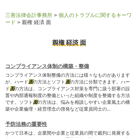
三善法律会計事務所
>
個人のトラブルに関するキーワ
ード
>
親権 経済 面
親権 経済 面
コンプライアンス体制の構築・整備
コンプライアンス体制整備の方法には様々なものがあります
が、ハード
面
の方法とソフト
面
の方法に分類できます。ハー
ド
面
の方法は、コンプライアンス対策を専門に扱う部署の設
置や内部通報制度の整備といった組織や制度を整備する方法
です。ソフト
面
の方法は、悩みを相談しやすい企業風土の構
築や企業倫理・経営理念の啓発など従業員同士の...
予防法務の重要性
かつて日本は、企業間や企業と従業員の間で裁判に発展する