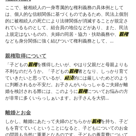
ここで、被相続人の一身専属的な権利義務の具体例として
は、個人的な信頼関係に基づくものであるため、民法上個別
的に被相続人の死亡により法律関係が消滅することが規定さ
れているものとして、組合員の地位などがあり、また、民法
上規定はないものの、夫婦の同居・協力・扶助義務や、
親権
なども身分関係に強く結びついて権利義務として、...
親権取得について
「子どもの
親権
を獲得したいが、やはり父親だと母親よりも
不利なのだろうか。「子どもの
親権
者となり、しっかり育て
ていきたいと思っているが、
経済
的には厳しいためどのよう
に判断されるか不安だ。お子さんがいらっしゃるご夫婦が離
婚を検討される際には、このように
親権
についてお悩みの方
が非常に多くいらっしぁいます。お子さんを大切...
離婚とお金
しかし、離婚にあたって夫婦のどちらかが
親権
を持ち、子ど
もを育てていくということになると、子どもについてのお金
の問題も当然に重要となるのです。子どもの養育費について