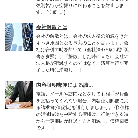
強制執行が空振りに終わることを防止しま
す。 ① 仮 […]
会社解散とは
会社の解散とは、会社の法人格の消滅をきた
すべき原因となる事実のことを言います。会
社は合併の時を除いて（会社法475条1項括弧
書き参照）、「解散」した時に直ちに会社の
法人格が消滅するのではなく、清算手続が完
了した時に消滅し […]
内容証明郵便による請...
電話、メールや訪問などをしても相手がお金
を支払ってくれない場合、内容証明郵便によ
る請求書(催促状)を送付しましょう。 ① 債権
の消滅時効を中断する債権は、行使できる時
から一定期間が経過すると消滅し、債権回収
でき […]