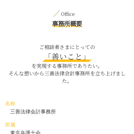
m&a メリット
財産分与 離婚
養育費 目黒区 弁護士
企業 民事 訴訟
セクハラ とは
内容証明郵便 八丁堀 相談
仮差押 手順
dv 夫
M&A 目黒区 弁護士
事務所概要
会社 買収
逮捕 身柄 拘束
養育費 日比谷 相談
情報 漏洩
内容証明 とは
刑事事件 中央区 弁護士
株主総会 顧問弁護士
パワハラ 防止
M&A 新宿区 相談
ご相談者さまにとっての
配達証明 内容証明
遺留分 請求されたら
M&A 新宿区 弁護士
「善いこと」
会社法 取締役会
離婚後 子供
刑事事件 八丁堀 弁護士
危機管理 企業
を実現する事務所でありたい。
刑事事件 起訴 まで
債権回収 茅場町 弁護士
そんな想いから三善法律会計事務所を立ち上げまし
不倫 離婚 慰謝料請求
刑事事件 茅場町 相談
た。
経済的 dv 離婚
債権回収 目黒区 相談
相続法 改正
相続 目黒区 弁護士
労働問題 目黒区 弁護士
内容証明郵便 八丁堀 弁護士
名称
M&A 茅場町 相談
三善法律会計事務所
所属
東京弁護士会