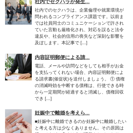
社内でセクハラが発生...
社内でのセクハラは、企業倫理や就業環境が
問われるコンプライアンス課題です。以前ま
では社員同士のコミュニケーションで許され
ていた言動も厳格化され、対応を誤ると法令
違反や、社会的信用の喪失など深刻な影響を
及ぼします。本記事で […]
内容証明郵便による請...
電話、メールや訪問などをしても相手がお金
を支払ってくれない場合、内容証明郵便によ
る請求書(催促状)を送付しましょう。 ① 債権
の消滅時効を中断する債権は、行使できる時
から一定期間が経過すると消滅し、債権回収
でき […]
妊娠中で離婚を考えら...
■妊娠中に離婚できるのか妊娠中に離婚したい
と考える方は少なくありません。その原因は