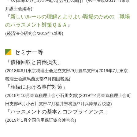
『法律家のための税法[会社法編]』
(第一法規/2017年/東京
弁護士会編著)
『
新しいルールの理解とよりよい職場のための 職場
のハラスメント対策Ｑ＆Ａ
』
(経済法令研究会/2019年/単著)
セミナー等
「債権回収と貸倒損失」
(2018年6月東京税理士会足立支部/9月豊島支部)(2019年7月東京
税理士会練馬西支部/7月四国税協)
「相続における事前対策」
(2018年10月東京税理士会小石川支部)(2019年4月東京税理士会町
田支部/6月小石川支部/7月福井県税協/7月兵庫県西税協)
「ハラスメントの基本とコンプライアンス」
(2019年1月全国信用保証協会連合会)