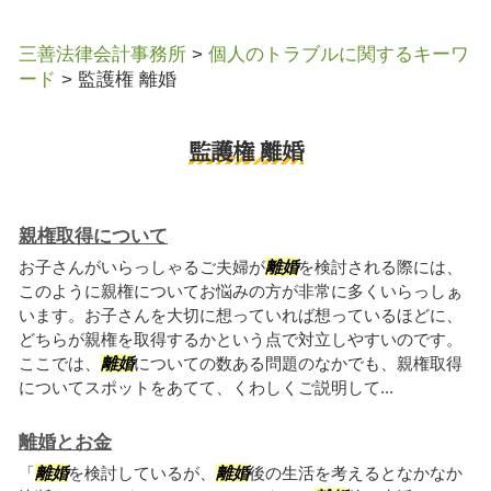
三善法律会計事務所
>
個人のトラブルに関するキーワ
ード
>
監護権 離婚
監護権 離婚
親権取得について
お子さんがいらっしゃるご夫婦が
離婚
を検討される際には、
このように親権についてお悩みの方が非常に多くいらっしぁ
います。お子さんを大切に想っていれば想っているほどに、
どちらが親権を取得するかという点で対立しやすいのです。
ここでは、
離婚
についての数ある問題のなかでも、親権取得
についてスポットをあてて、くわしくご説明して...
離婚とお金
「
離婚
を検討しているが、
離婚
後の生活を考えるとなかなか