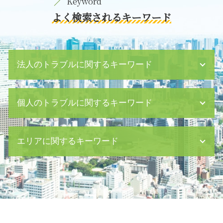
よく検索されるキーワード
法人のトラブルに関するキーワード
予防法務 企業
個人のトラブルに関するキーワード
手形 とは
会社 破産手続き 費用
会社 譲渡 とは
監護権 離婚
エリアに関するキーワード
契約書 チェック
公正証書 遺言 効力
借金 差し押さえ
残業代 未払い
m&a 弁護士
恐喝 事件
親権取得 新宿区 弁護士
経理 財務
内容証明 理由
内容証明郵便 目黒区 弁護士
ハラスメント 研修
残業代 請求 証拠
離婚 目黒区 相談
売掛金 売上
親権 父親
親権取得 日比谷 相談
m&a とは
公正証書遺言 必要書類
相続 目黒区 相談