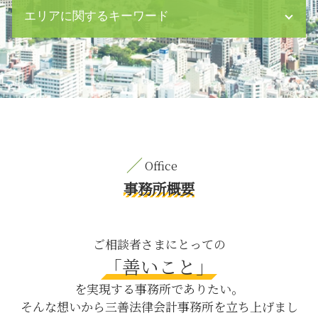
企業 買収 m&a
汚職 罪
エリアに関するキーワード
債務超過 貸借対照表
離婚後 面会交流 調停
パワハラ 上司
居住 不動産
セクハラ 処分
預貯金 遺産分割
企業法務 目黒区 相談
m&a 弁護士
恐喝 事件
相続 目黒区 弁護士
借金 裁判
パワハラ 防止
内容証明郵便 八丁堀 相談
ハラスメント 種類
相続放棄 デメリット
親権取得 目黒区 弁護士
セクハラ どこから
財産分与 対象
交通事故 茅場町 弁護士
契約書 作成
債権 債務者 内容証明
交通事故 日比谷 相談
企業 顧問
不倫 離婚 慰謝料請求
刑事事件 目黒区 弁護士
雇用 問題
公正証書遺言 費用
内容証明郵便 日比谷 弁護士
事務所概要
企業間 トラブル
遺留分減殺請求 兄弟
企業法務 八丁堀 相談
議決権 行使
逮捕後 時間
親権取得 八丁堀 相談
セクハラ 職場
刑事事件 分類
M&A 茅場町 弁護士
ご相談者さまにとっての
中期 経営 計画 m&a
刑事事件 示談
養育費 八丁堀 弁護士
「善いこと」
借金 差し押さえ
財産分与 年金
債権回収 八丁堀 弁護士
m&a メリット
を実現する事務所でありたい。
不動産 贈与
M&A 新宿区 弁護士
そんな想いから三善法律会計事務所を立ち上げまし
器物損壊 罪
契約書作成 中央区 相談