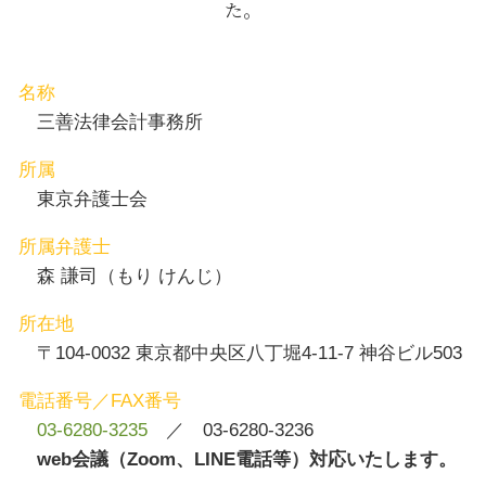
た。
遺留分 侵害 請求
M&A 八丁堀 弁護士
残業代 請求 証拠
刑事事件 中央区 弁護士
契約書作成 渋谷区 弁護士
労働問題 茅場町 相談
名称
離婚 新宿区 相談
三善法律会計事務所
所属
東京弁護士会
所属弁護士
森 謙司（もり けんじ）
所在地
〒104-0032 東京都中央区八丁堀4-11-7 神谷ビル503
電話番号／FAX番号
03-6280-3235
／ 03-6280-3236
web会議（Zoom、LINE電話等）対応いたします。