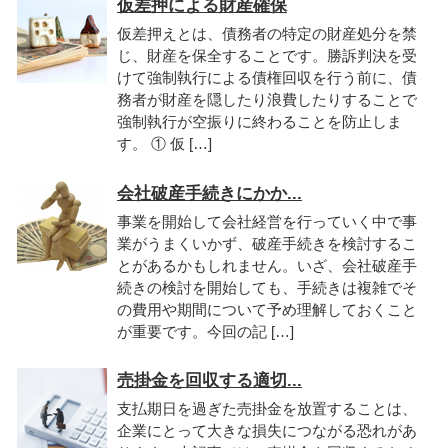
仮差押による財産確保
仮差押えとは、債務者の特定の財産処分を禁
じ、財産を保全することです。勝訴判決を受
けて強制執行による債権回収を行う前に、債
務者が財産を隠したり浪費したりすることで
強制執行が空振りに終わることを防止しま
す。 ① 仮 […]
会社破産手続きにかか...
事業を開始して会社経営を行っていく中で事
業がうまくいかず、破産手続きを検討するこ
とがあるかもしれません。いざ、会社破産手
続きの検討を開始しても、手続きは複雑でそ
の費用や期間について予め理解しておくこと
が重要です。今回の記 […]
売掛金を回収する適切...
支払期日を過ぎた売掛金を放置することは、
企業にとって大きな損失につながる恐れがあ