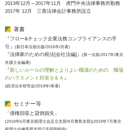
2013年12月～2017年11月 虎門中央法律事務所勤務
2017年 12月 三善法律会計事務所設立
著書
『フロー&チェック企業法務コンプライアンスの手
引』
(新日本法規出版/2016年/共著)
『法律家のための税法[会社法編]』
(第一法規/2017年/東京
弁護士会編著)
『
新しいルールの理解とよりよい職場のための 職場
のハラスメント対策Ｑ＆Ａ
』
(経済法令研究会/2019年/単著)
セミナー等
「債権回収と貸倒損失」
(2018年6月東京税理士会足立支部/9月豊島支部)(2019年7月東京
税理士会練馬西支部/7月四国税協)