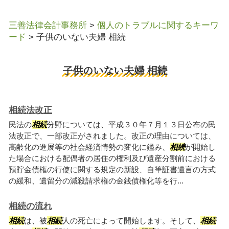
三善法律会計事務所
>
個人のトラブルに関するキーワ
ード
>
子供のいない夫婦 相続
子供のいない夫婦 相続
相続法改正
民法の
相続
分野については、平成３０年７月１３日公布の民
法改正で、一部改正がされました。改正の理由については、
高齢化の進展等の社会経済情勢の変化に鑑み、
相続
が開始し
た場合における配偶者の居住の権利及び遺産分割前における
預貯金債権の行使に関する規定の新設、自筆証書遺言の方式
の緩和、遺留分の減殺請求権の金銭債権化等を行...
相続の流れ
相続
は、被
相続
人の死亡によって開始します。そして、
相続