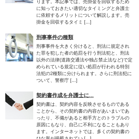
ります。本記事では、売掛金を回収するため
に知っておきたい適切なタイミングと弁護士
に依頼するメリットについて解説します。売
掛金を回収するタイミ […]
刑事事件の種類
刑事事件を大きく分けると、刑法に規定され
た罪を犯した者の処罰を行う刑法犯と、刑法
以外の法律(道路交通法や独占禁止法など)で定
められている規定に従い処罰が行われる特別
法犯の2種類に分けられます。さらに刑法犯に
ついて、警察庁 […]
契約書作成を弁護士に...
契約書は、契約内容を反映させるものである
ことから、その契約書の内容があいまいであ
ったり、不備があると相手方とのトラブルの
原因にもなり、自己に不利になることもあり
ます。インターネットでは、多くの契約書の
ひな形が掲載されてい […]