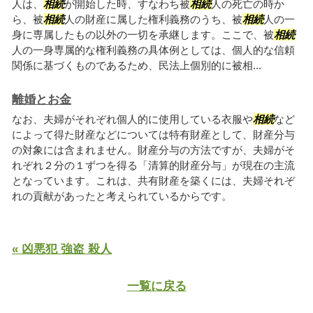
人は、
相続
が開始した時、すなわち被
相続
人の死亡の時か
ら、被
相続
人の財産に属した権利義務のうち、被
相続
人の一
身に専属したもの以外の一切を承継します。ここで、被
相続
人の一身専属的な権利義務の具体例としては、個人的な信頼
関係に基づくものであるため、民法上個別的に被相...
離婚とお金
なお、夫婦がそれぞれ個人的に使用している衣服や
相続
など
によって得た財産などについては特有財産として、財産分与
の対象には含まれません。財産分与の方法ですが、夫婦がそ
れぞれ２分の１ずつを得る「清算的財産分与」が現在の主流
となっています。これは、共有財産を築くには、夫婦それぞ
れの貢献があったと考えられているからです。
« 凶悪犯 強盗 殺人
一覧に戻る