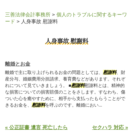
三善法律会計事務所
>
個人のトラブルに関するキーワ
ード
>
人身事故 慰謝料
人身事故 慰謝料
離婚とお金
離婚で主に取り上げられるお金の問題としては、
慰謝料
、財
産分与、婚姻費用分担請求、養育費などがあります。それぞ
れについて見ていきましょう。 ■
慰謝料
慰謝料とは、精神的
な損害についての損害賠償のことをさします。すなわち、傷
ついた心を癒やすために、相手から支払ったもらうことがで
きるお金を、
慰謝料
を呼ぶのです。離婚におい...
« 公正証書 遺言 死亡したら
セクハラ 対応 »