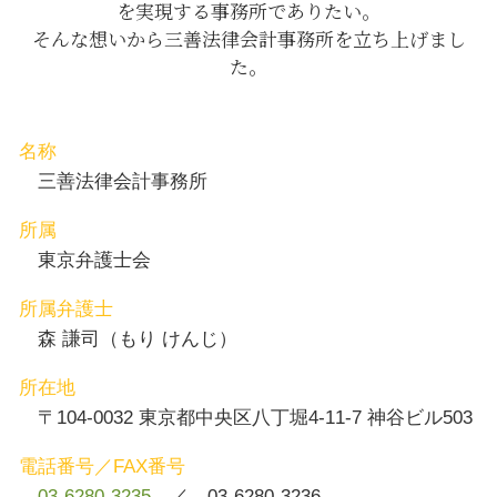
企業 顧問
を実現する事務所でありたい。
預貯金 相続法
親権取得 茅場町 相談
そんな想いから三善法律会計事務所を立ち上げまし
遺留分 請求されたら
養育費 日比谷 相談
た。
遺言書 遺留分
親権取得 中央区 弁護士
労基法 罰
親権取得 八丁堀 相談
親権取得 中央区 相談
交通事故 日比谷 弁護士
名称
養育費 渋谷区 弁護士
三善法律会計事務所
所属
東京弁護士会
所属弁護士
森 謙司（もり けんじ）
所在地
〒104-0032 東京都中央区八丁堀4-11-7 神谷ビル503
電話番号／FAX番号
03-6280-3235
／ 03-6280-3236