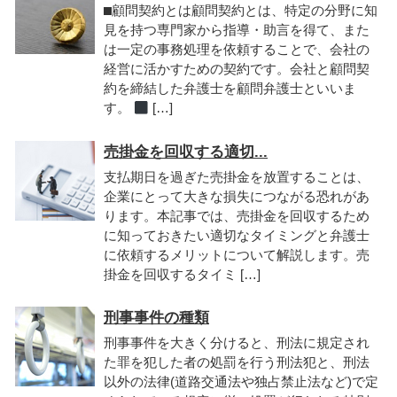
⬛︎顧問契約とは顧問契約とは、特定の分野に知
見を持つ専門家から指導・助言を得て、また
は一定の事務処理を依頼することで、会社の
経営に活かすための契約です。会社と顧問契
約を締結した弁護士を顧問弁護士といいま
す。
[…]
売掛金を回収する適切...
支払期日を過ぎた売掛金を放置することは、
企業にとって大きな損失につながる恐れがあ
ります。本記事では、売掛金を回収するため
に知っておきたい適切なタイミングと弁護士
に依頼するメリットについて解説します。売
掛金を回収するタイミ […]
刑事事件の種類
刑事事件を大きく分けると、刑法に規定され
た罪を犯した者の処罰を行う刑法犯と、刑法
以外の法律(道路交通法や独占禁止法など)で定