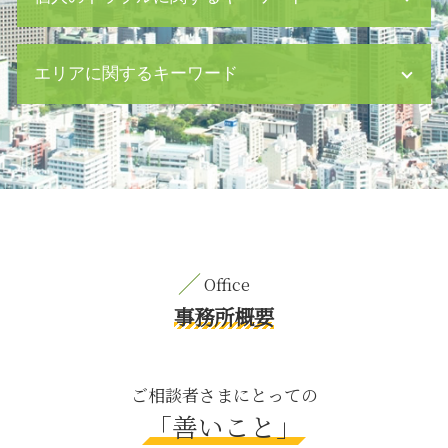
消滅時効 債権
議決権 行使
雇用 問題
相続 養子縁組
エリアに関するキーワード
支払 督促
財産分与 対象
借金 差し押さえ
人身事故 とは
不当解雇 労働 問題
財産分与 離婚
M&A 新宿区 弁護士
m&a メリット
恐喝 事件
刑事事件 中央区 相談
手形 とは
事故 後遺症
交通事故 渋谷区 相談
会社法 内部統制
dv 慰謝料
相続 新宿区 弁護士
資金繰り ショート
遺留分 侵害 請求
親権取得 目黒区 相談
就業規則 変更
相続法 遺言
M&A 中央区 弁護士
会社 コンプライアンス
刑法犯 対象
相続 渋谷区 弁護士
民事 時効
身上監護権 親権
契約書作成 茅場町 弁護士
事務所概要
セクハラ 処分
風俗犯 対象
養育費 中央区 弁護士
組織 法務
父親 親権 取る 方法
債権回収 新宿区 弁護士
仮執行宣言 申立
年金 調停
M&A 茅場町 弁護士
ご相談者さまにとっての
債務超過 とは
監護権 離婚
刑事事件 新宿区 相談
「善いこと」
中期 経営 計画 m&a
刑事事件 分類
交通事故 中央区 相談