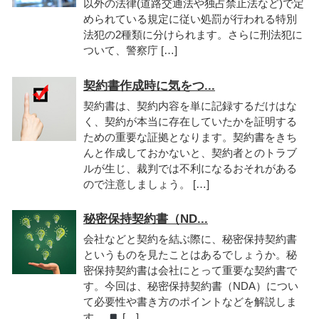
以外の法律(道路交通法や独占禁止法など)で定
められている規定に従い処罰が行われる特別
法犯の2種類に分けられます。さらに刑法犯に
ついて、警察庁 […]
契約書作成時に気をつ...
契約書は、契約内容を単に記録するだけはな
く、契約が本当に存在していたかを証明する
ための重要な証拠となります。契約書をきち
んと作成しておかないと、契約者とのトラブ
ルが生じ、裁判では不利になるおそれがある
ので注意しましょう。 […]
秘密保持契約書（ND...
会社などと契約を結ぶ際に、秘密保持契約書
というものを見たことはあるでしょうか。秘
密保持契約書は会社にとって重要な契約書で
す。今回は、秘密保持契約書（NDA）につい
て必要性や書き方のポイントなどを解説しま
す。
[…]