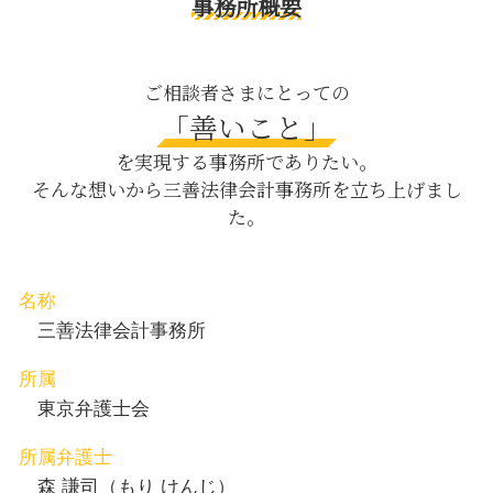
事務所概要
会社法 内部統制
不倫 離婚 慰謝料請求
契約書作成 中央区 相談
秘密保持契約書 書き方
自筆証書遺言 改正
離婚 目黒区 弁護士
ハラスメント 弊害
恐喝 事件
交通事故 目黒区 相談
ご相談者さまにとっての
仮差押 手順
凶悪犯 強盗 殺人
企業法務 新宿区 弁護士
「善いこと」
債務超過 貸借対照表
債権 債務者 内容証明
債権回収 新宿区 弁護士
m&a 株式 会社
を実現する事務所でありたい。
事故 後遺症
相続 茅場町 相談
そんな想いから三善法律会計事務所を立ち上げまし
dv 夫
親権取得 茅場町 相談
た。
風俗犯 対象
企業法務 渋谷区 弁護士
セクハラ とは
労働問題 新宿区 相談
相続 中央区 相談
債権回収 渋谷区 相談
名称
債権回収 日比谷 相談
三善法律会計事務所
所属
東京弁護士会
所属弁護士
森 謙司（もり けんじ）