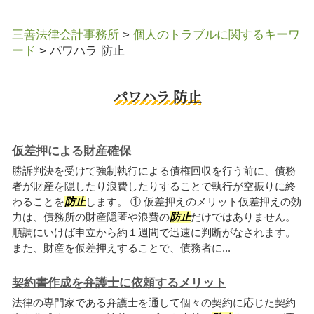
三善法律会計事務所
>
個人のトラブルに関するキーワ
ード
>
パワハラ 防止
パワハラ 防止
仮差押による財産確保
勝訴判決を受けて強制執行による債権回収を行う前に、債務
者が財産を隠したり浪費したりすることで執行が空振りに終
わることを
防止
します。 ① 仮差押えのメリット仮差押えの効
力は、債務所の財産隠匿や浪費の
防止
だけではありません。
順調にいけば申立から約１週間で迅速に判断がなされます。
また、財産を仮差押えすることで、債務者に...
契約書作成を弁護士に依頼するメリット
法律の専門家である弁護士を通して個々の契約に応じた契約