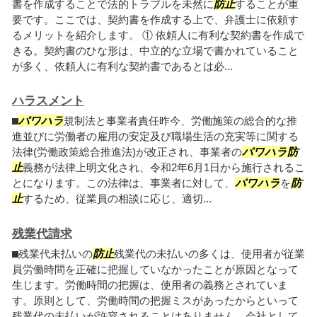
書を作成することで法的トラブルを未然に
防止
することが重
要です。ここでは、契約書を作成する上で、弁護士に依頼す
るメリットを紹介します。 ① 依頼人に有利な契約書を作成で
きる。契約書のひな形は、中立的な立場で書かれていること
が多く、依頼人に有利な契約書であるとは必...
ハラスメント
⬛︎
パワハラ
規制法と事業者責任昨今、労働施策の総合的な推
進並びに労働者の雇用の安定及び職場生活の充実等に関する
法律(労働政策総合推進法)が改正され、事業者の
パワハラ
防
止
義務が法律上明文化され、令和2年6月1日から施行されるこ
とになります。この法律は、事業者に対して、
パワハラ
を
防
止
するため、従業員の相談に応じ、適切...
残業代請求
⬛︎残業代未払いの
防止
残業代の未払いの多くは、使用者が従業
員労働時間を正確に把握していなかったことが原因となって
生じます。労働時間の把握は、使用者の義務とされていま
す。原則として、労働時間の把握ミスがあったからといって
残業代の未払いが許容されることはありません。会社として