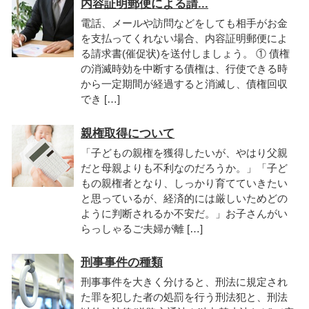
内容証明郵便による請...
電話、メールや訪問などをしても相手がお金
を支払ってくれない場合、内容証明郵便によ
る請求書(催促状)を送付しましょう。 ① 債権
の消滅時効を中断する債権は、行使できる時
から一定期間が経過すると消滅し、債権回収
でき […]
親権取得について
「子どもの親権を獲得したいが、やはり父親
だと母親よりも不利なのだろうか。」「子ど
もの親権者となり、しっかり育てていきたい
と思っているが、経済的には厳しいためどの
ように判断されるか不安だ。」お子さんがい
らっしゃるご夫婦が離 […]
刑事事件の種類
刑事事件を大きく分けると、刑法に規定され
た罪を犯した者の処罰を行う刑法犯と、刑法