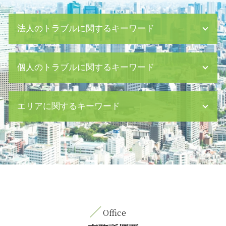
法人のトラブルに関するキーワード
危機管理 企業
個人のトラブルに関するキーワード
企業 民事 訴訟
ハラスメント 研修
経理 財務
子育て 旦那 イライラ 離婚
エリアに関するキーワード
残業代 請求
監護権 離婚
ハラスメント 定義
相続人 調査
少額債権 回収
身上監護権 親権
刑事事件 八丁堀 相談
消滅時効 債権
特別養子縁組 相続
内容証明郵便 目黒区 相談
会社 コンプライアンス
債務整理 とは デメリット
離婚 中央区 相談
議決権 行使
刑事事件 示談
相続 茅場町 弁護士
任意回収 債権
パワハラ 防止
労働問題 日比谷 相談
企業 不祥事
婚姻費用分担請求
労働問題 中央区 弁護士
弁護士 顧問契約
暴行事件 傷害
内容証明郵便 八丁堀 弁護士
少額債権 時効
遺留分 侵害 請求
相続 八丁堀 相談