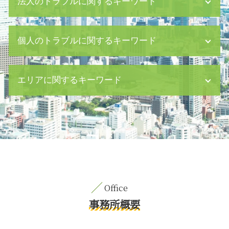
法人のトラブルに関するキーワード
法務 株主 債権者
個人のトラブルに関するキーワード
パワハラ 上司
企業法務 とは
企業 民事 訴訟
遺言書 作成
エリアに関するキーワード
中期 経営 計画 m&a
公正証書 遺言 効力
債務超過 貸借対照表
刑事事件 示談
債務超過 とは
詐欺 罪
M&A 中央区 相談
ハラスメント 弊害
汚職 罪
交通事故 八丁堀 相談
ハラスメント 種類
風俗犯 対象
M&A 日比谷 弁護士
会社 譲渡 とは
器物損壊 罪
債権回収 八丁堀 弁護士
仮差押 費用
相続 10 ヶ月
離婚 日比谷 弁護士
売掛金 回収
介護 離婚
債権回収 目黒区 相談
少額債権 回収
内容証明郵便 日本郵便
M&A 渋谷区 相談
企業 裁判 紛争
恐喝 事件
労働問題 日比谷 弁護士
事務所概要
資金繰り 改善
婚姻費用 審判
契約書作成 渋谷区 弁護士
セクハラ 職場
監護権 離婚
企業法務 目黒区 弁護士