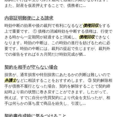
また、財産を仮差押えすることで、債務者に...
内容証明郵便による請求
時効中断の効果や後の裁判で有利になるなど
債権回収
をする
上で重要です。 ① 債権の消滅時効を中断する債権は、行使で
きる時から一定期間が経過すると消滅し、
債権回収
できなく
なります。時効の中断は、この時効の進行を妨げるために必
要です。時効の中断には、裁判の提起で生じますが、裁判外
での催告をすれば６カ月間だけ時効完成が猶...
契約を相手が守らない場合
損害が、通常損害や特別損害にあたるかの判断は難しいので
弁護士
などに相談することをおすすめします。 ③ 契約解除相
手が債務不履行となった場合、契約を解除することで契約締
結時より前の状態に巻き戻すことができます。したがって、
例えば、すでに自分が売買契約により代金を支払ったが、相
手は何らかの落ち度で商品を紛失し、引渡し...
契約書作成時に気をつけること