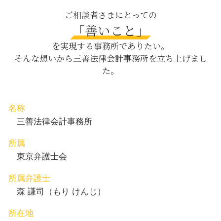
企業間 トラブル
逮捕 勾留
交通事故 中央区 相談
ご相談者さまにとっての
会社法 内部統制
離婚後 面会交流 調停
契約書作成 目黒区 弁護士
「善いこと」
任意回収 債権
残業代 請求 証拠
債権回収 日比谷 相談
強制回収 債権
を実現する事務所でありたい。
逮捕後 時間
養育費 新宿区 弁護士
そんな想いから三善法律会計事務所を立ち上げまし
ハラスメント 職場
内容証明郵便 中央区 弁護士
た。
財産分与 対象
契約書作成 八丁堀 弁護士
暴行事件 傷害
M&A 目黒区 相談
交通事故 日比谷 弁護士
内容証明郵便 中央区 相談
名称
労働問題 目黒区 相談
三善法律会計事務所
所属
東京弁護士会
所属弁護士
森 謙司（もり けんじ）
所在地