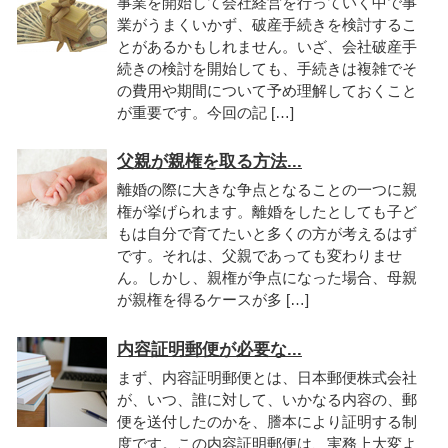
事業を開始して会社経営を行っていく中で事
業がうまくいかず、破産手続きを検討するこ
とがあるかもしれません。いざ、会社破産手
続きの検討を開始しても、手続きは複雑でそ
の費用や期間について予め理解しておくこと
が重要です。今回の記 […]
父親が親権を取る方法...
離婚の際に大きな争点となることの一つに親
権が挙げられます。離婚をしたとしても子ど
もは自分で育てたいと多くの方が考えるはず
です。それは、父親であっても変わりませ
ん。しかし、親権が争点になった場合、母親
が親権を得るケースが多 […]
内容証明郵便が必要な...
まず、内容証明郵便とは、日本郵便株式会社
が、いつ、誰に対して、いかなる内容の、郵
便を送付したのかを、謄本により証明する制
度です。この内容証明郵便は、実務上大変よ