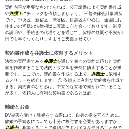
契約内容が重要なものであれば、公正証書による契約書作成
や
弁護士
にチェックを依頼しましょう。 三善法律会計事務所
では、中央区、新宿区、渋谷区、目黒区を中心に、全国にお
住まいの皆様の法律相談に真摯に向き合っております。制度
の説明や、手続きの代理などを通じて、皆様の疑問や不安が1
日でも早くなくなりますようご支援させてい...
契約書作成を弁護士に依頼するメリット
法律の専門家である
弁護士
を通して個々の契約に応じた契約
書を作成することで法的トラブルを未然に防止することが重
要です。ここでは、契約書を作成する上で、
弁護士
に依頼す
るメリットを紹介します。 ① 依頼人に有利な契約書を作成で
きる。契約書のひな形は、中立的な立場で書かれていること
が多く、依頼人に有利な契約書であるとは必...
離婚とお金
DV被害を受けて離婚をする際には、自身の身を守るために、
離婚の手続きについても十分に検討する必要がありますが、
弁護士
に相談することで適切なアドバイスを受けることがで