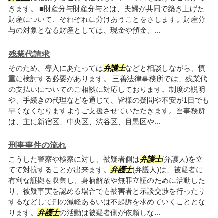
きます。 ■財産分与財産分与とは、夫婦が共同で築き上げた
財産について、それぞれに分けあうことをさします。財産分
与の対象となる財産としては、現金や預金、...
残業代請求
そのため、導入にあたっては
弁護士
などと相談しながら、慎
重に検討する必要があります。 三善法律事務所では、残業代
の支払いについてのご相談に対応しております。制度の説明
や、手続きの代理などを通じて、皆様の疑問や不安が1日でも
早くなくなりますようご支援させていただきます。当事務所
は、主に新宿区、中央区、渋谷区、目黒区や...
刑事事件の流れ
こうした警察や検察に対し、被疑者側は
弁護士
(弁護人)を立
てて対抗することが出来ます。
弁護士
(弁護人)は、被疑者に
有利な証拠を収集し、身柄解放や無罪立証のために活動した
り、被疑事実を認める場合でも被害者と示談交渉を行ったり
するなどして刑の減軽あるいは不起訴を求めていくこととな
ります。
弁護士
の活動は被疑者側が依頼しな...