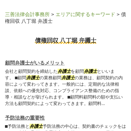
三善法律会計事務所
>
エリアに関するキーワード
>
債
権回収 八丁堀 弁護士
債権回収 八丁堀 弁護士
顧問弁護士がいるメリット
会社と顧問契約を締結した
弁護士
を顧問
弁護士
といいま
す。 ⬛︎顧問
弁護士
の業務顧問
弁護士
の業務は、顧問契約の内
容によって変わってきます。一般的には、定期的な法律相
談、依頼への優先対応、コンプライアンス整備のための指
導・相談などが挙げられます。 ⬛︎顧問料顧問料の額や支払い
方法も顧問契約によって変わってきます。顧問料...
予防法務の重要性
⬛︎予防法務と
弁護士
予防法務の中心は、契約書のチェックをは