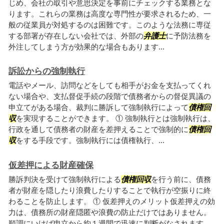
じめ、会社の取引や意思決定を事前にチェックする業務とな
ります。これらの業務は高度な専門性が要求されるため、一
般の従業員が対処するのは困難です。このような法務に専従
する部署が存在しない会社では、外部の
弁護士
に予防法務を
外注してしまう方が効果的な場合もあります...
訴訟からの強制執行
電話やメール、訪問などをしても相手がお金を支払ってくれ
ない場合や、支払督促手続の段階で債務者からの督促異議の
申立てがある場合、裁判に勝訴して強制執行によって
債権回
収
を実現することができます。 ① 強制執行とは強制執行は、
行政を通して債務者の財産を差押えることで強制的に
債権回
収
をする手段です。強制執行には債権執行、...
仮差押による財産確保
勝訴判決を受けて強制執行による
債権回収
を行う前に、債務
者が財産を隠したり浪費したりすることで執行が空振りに終
わることを防止します。 ① 仮差押えのメリット仮差押えの効
力は、債務所の財産隠匿や浪費の防止だけではありません。
順調にいけば申立から約１週間で迅速に判断がなされます。