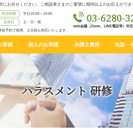
所にお任せください。ご相談者さまのご要望に期待以上のお応えができ
03-6280-3
対応時間
平日10:00～18:00
定休日
土・日・祝
web会議（Zoom、LINE電話等）
事前予約で夜間、土日祝も対応いたします。
お客様
個人のお客様
弁護士費用
出版・
ハラスメント 研修