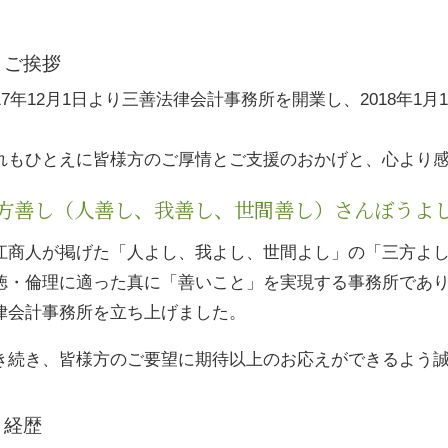
ご挨拶
017年12月1日より三善法律会計事務所を開業し、2018年
。
れもひとえに皆様方のご厚情とご支援のおかげと、心より
方善し（人善し、我善し、世間善し）さんぼうよ
江商人が掲げた「人よし、我よし、世間よし」の「三方よ
徳・倫理に適った真に「善いこと」を実現する事務所であ
律会計事務所を立ち上げました。
き続き、皆様方のご要望に期待以上のお応えができるよう
経歴