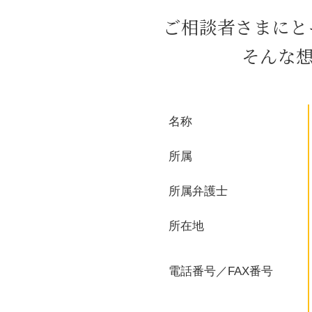
セクハラ 処分
ご相談者さまにと
紛争 和解
企業法務 とは
そんな
残業代請求 時効
内部通報 制度
強制回収 債権
セクハラ 職場
名称
就業規則 作成
債務超過 とは
所属
所属弁護士
所在地
電話番号／FAX番号