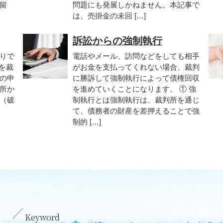
留
問題にも発展しかねません。本記事で
は、売掛金の未回 […]
訴訟からの強制執行
りで
電話やメール、訪問などをしても相手
を裁
がお金を支払ってくれない場合、裁判
の申
に勝訴して強制執行によって債権回収
所か
を進めていくことになります。 ① 強
（破
制執行とは強制執行は、裁判所を通じ
て、債務者の財産を差押えることで強
制的 […]