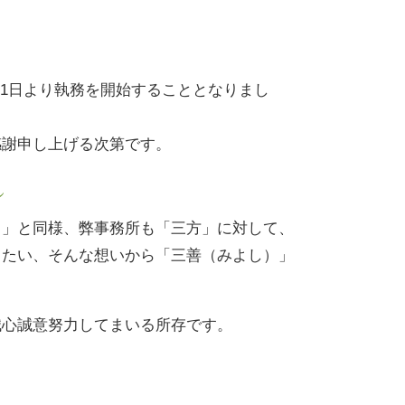
1月11日より執務を開始することとなりまし
感謝申し上げる次第です。
し
し」と同様、弊事務所も「三方」に対して、
りたい、そんな想いから「三善（みよし）」
誠心誠意努力してまいる所存です。