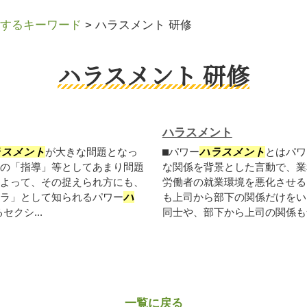
するキーワード
>
ハラスメント 研修
ハラスメント 研修
ハラスメント
ラスメント
が大きな問題となっ
⬛︎パワー
ハラスメント
とはパワ
の「指導」等としてあまり問題
な関係を背景とした言動で、業
よって、その捉えられ方にも、
労働者の就業環境を悪化させる
ラ」として知られるパワー
ハ
も上司から部下の関係だけをい
クシ...
同士や、部下から上司の関係も
一覧に戻る