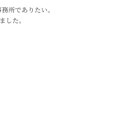
交通事故 日比谷 相談
事務所でありたい。
M&A 日比谷 相談
相続 新宿区 相談
ました。
養育費 新宿区 相談
親権取得 目黒区 弁護士
企業法務 目黒区 弁護士
債権回収 茅場町 相談
相続 日比谷 相談
刑事事件 新宿区 相談