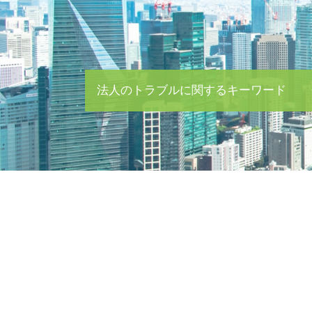
法人のトラブルに関するキーワード
クレーム 対応
秘密保持契約書 書き方
債権回収 弁護士
m&a とは
企業間 トラブル
法務 株主 債権者
債務 超過 m&a
会社 買収
就業規則 変更
少額債権 時効
会社 資金繰り