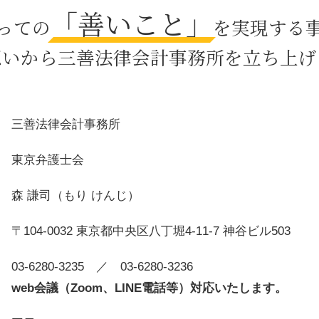
「善いこと」
相続 10 ヶ月
っての
を実現する
離婚 協議書 書き方
親権 経済 面
想いから三善法律会計事務所を立ち上げ
不動産 贈与
民法 遺留分
子供のいない夫婦 相続
ハラスメント 対策 会社
三善法律会計事務所
年金 調停
離婚後 面会交流 調停
東京弁護士会
森 謙司（もり けんじ）
〒104-0032 東京都中央区八丁堀4-11-7 神谷ビル503
03-6280-3235
／ 03-6280-3236
web会議（Zoom、LINE電話等）対応いたします。