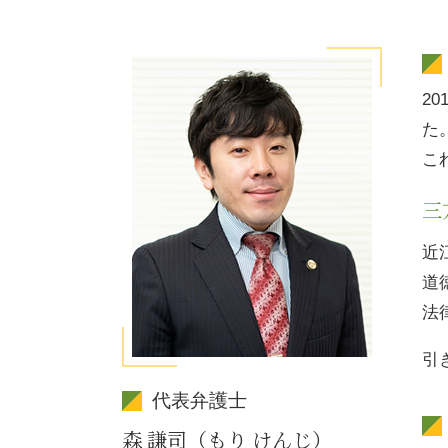
2
た
こ
三
近
道
法
引
代表弁護士
森 謙司（もり けんじ）