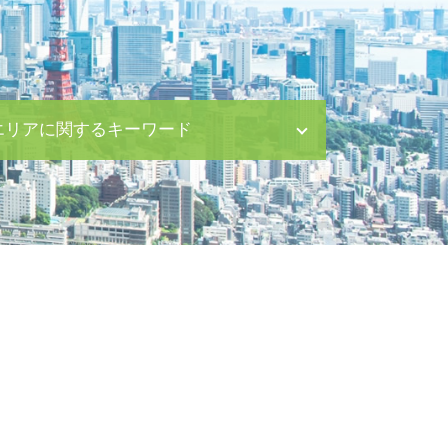
エリアに関するキーワード
離婚 新宿区 相談
労働問題 新宿区 相談
企業法務 日比谷 弁護士
内容証明郵便 日比谷 相談
企業法務 八丁堀 相談
債権回収 茅場町 弁護士
親権取得 中央区 弁護士
養育費 目黒区 相談
M&A 八丁堀 弁護士
養育費 茅場町 相談
M&A 渋谷区 弁護士