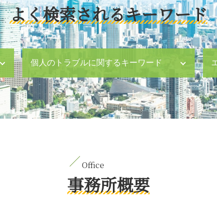
よく検索されるキーワード
個人のトラブルに関するキーワード
ハラスメント 職場
相続法 改正
刑事事件 示談
不倫 離婚 慰謝料請求
器物損壊 罪
逮捕後 時間
内容証明 とは
法定相続分 兄弟のみ
事務所概要
公正証書遺言 証人
特別養子縁組 相続
財産分与 対象にならないもの