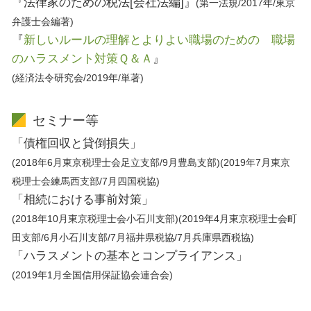
『法律家のための税法[会社法編]』
(第一法規/2017年/東京
弁護士会編著)
『
新しいルールの理解とよりよい職場のための 職場
のハラスメント対策Ｑ＆Ａ
』
(経済法令研究会/2019年/単著)
セミナー等
「債権回収と貸倒損失」
(2018年6月東京税理士会足立支部/9月豊島支部)(2019年7月東京
税理士会練馬西支部/7月四国税協)
「相続における事前対策」
(2018年10月東京税理士会小石川支部)(2019年4月東京税理士会町
田支部/6月小石川支部/7月福井県税協/7月兵庫県西税協)
「ハラスメントの基本とコンプライアンス」
(2019年1月全国信用保証協会連合会)