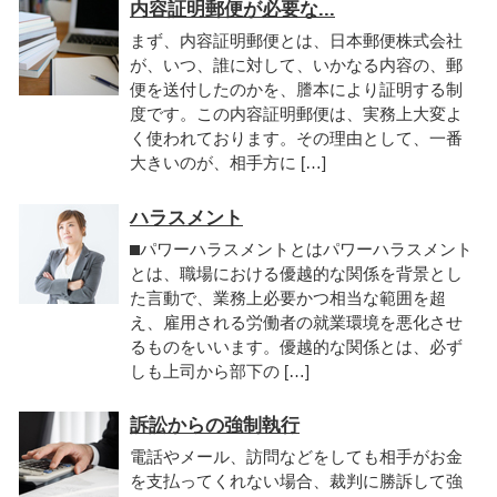
内容証明郵便が必要な...
まず、内容証明郵便とは、日本郵便株式会社
が、いつ、誰に対して、いかなる内容の、郵
便を送付したのかを、謄本により証明する制
度です。この内容証明郵便は、実務上大変よ
く使われております。その理由として、一番
大きいのが、相手方に […]
ハラスメント
⬛︎パワーハラスメントとはパワーハラスメント
とは、職場における優越的な関係を背景とし
た言動で、業務上必要かつ相当な範囲を超
え、雇用される労働者の就業環境を悪化させ
るものをいいます。優越的な関係とは、必ず
しも上司から部下の […]
訴訟からの強制執行
電話やメール、訪問などをしても相手がお金
を支払ってくれない場合、裁判に勝訴して強