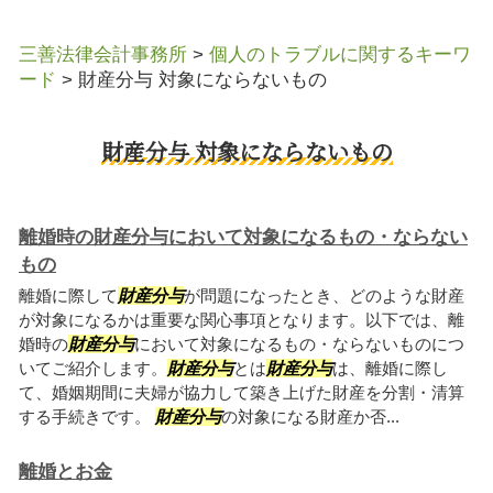
三善法律会計事務所
>
個人のトラブルに関するキーワ
ード
>
財産分与 対象にならないもの
財産分与 対象にならないもの
離婚時の財産分与において対象になるもの・ならない
もの
離婚に際して
財産分与
が問題になったとき、どのような財産
が対象になるかは重要な関心事項となります。以下では、離
婚時の
財産分与
において対象になるもの・ならないものにつ
いてご紹介します。
財産分与
とは
財産分与
は、離婚に際し
て、婚姻期間に夫婦が協力して築き上げた財産を分割・清算
する手続きです。
財産分与
の対象になる財産か否...
離婚とお金