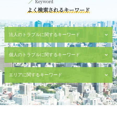
よく検索されるキーワード
法人のトラブルに関するキーワード
秘密保持契約書 書き方
個人のトラブルに関するキーワード
企業間 トラブル
契約書 チェック
従業員 損害賠償
内容証明郵便 日本郵便
エリアに関するキーワード
消滅時効 債権
育児 離婚
仮差押 費用
公正証書遺言 必要書類
企業 民事 訴訟
風俗犯 対象
交通事故 茅場町 弁護士
少額債権 時効
財産管理権 親権
養育費 渋谷区 弁護士
m&a メリット
居住 不動産
契約書作成 目黒区 弁護士
会社 買収
残業代 請求 証拠
養育費 茅場町 相談
組織 法務
刑法犯 対象
債権回収 渋谷区 相談