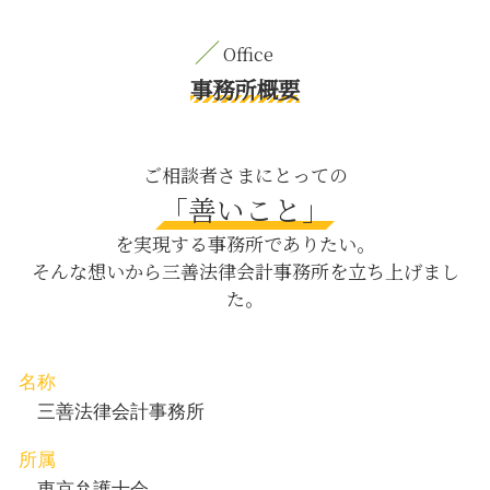
m&a 株式 会社
有価証券 相続
契約書作成 八丁堀 相談
債務超過 とは
家庭裁判所 調停
債権回収 中央区 相談
情報 漏洩
遺留分 請求されたら
債権回収 日比谷 弁護士
事務所概要
会社 コンプライアンス
パワハラ 防止
刑事事件 渋谷区 相談
資金繰り 改善
暴行事件 傷害
内容証明郵便 日比谷 相談
議決権 行使
婚姻費用分担請求
契約書作成 中央区 相談
ご相談者さまにとっての
m&a 弁護士
父親 親権 取る 方法
相続 日比谷 弁護士
「善いこと」
支払 督促
婚姻費用 審判
債権回収 日比谷 相談
紛争 和解
を実現する事務所でありたい。
公正証書 遺言 効力
労働問題 日比谷 弁護士
そんな想いから三善法律会計事務所を立ち上げまし
身上監護権 親権
交通事故 中央区 相談
た。
自筆証書遺言 改正
企業法務 中央区 弁護士
監護権 離婚
離婚 八丁堀 弁護士
債権回収 渋谷区 弁護士
刑事事件 中央区 相談
名称
内容証明郵便 新宿区 相談
三善法律会計事務所
所属
東京弁護士会