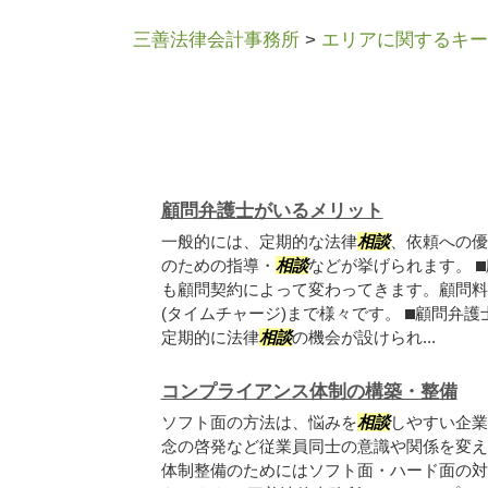
三善法律会計事務所
>
エリアに関するキー
顧問弁護士がいるメリット
一般的には、定期的な法律
相談
、依頼への優
のための指導・
相談
などが挙げられます。 
も顧問契約によって変わってきます。顧問料
(タイムチャージ)まで様々です。 ⬛︎顧問弁
定期的に法律
相談
の機会が設けられ...
コンプライアンス体制の構築・整備
ソフト面の方法は、悩みを
相談
しやすい企業
念の啓発など従業員同士の意識や関係を変え
体制整備のためにはソフト面・ハード面の対