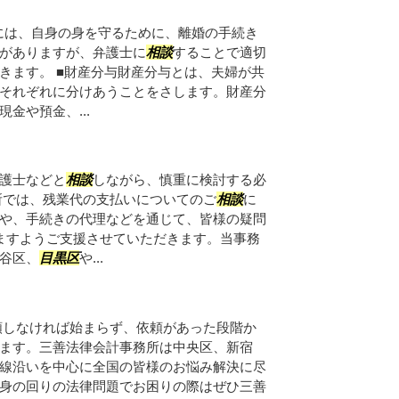
には、自身の身を守るために、離婚の手続き
がありますが、弁護士に
相談
することで適切
きます。 ■財産分与財産分与とは、夫婦が共
それぞれに分けあうことをさします。財産分
金や預金、...
護士などと
相談
しながら、慎重に検討する必
所では、残業代の支払いについてのご
相談
に
や、手続きの代理などを通じて、皆様の疑問
ますようご支援させていただきます。当事務
谷区、
目黒区
や...
頼しなければ始まらず、依頼があった段階か
ます。三善法律会計事務所は中央区、新宿
線沿いを中心に全国の皆様のお悩み解決に尽
身の回りの法律問題でお困りの際はぜひ三善