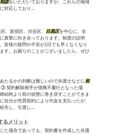
相談
をいただいておりますが、これらの地域
対応しており...
央区、新宿区、渋谷区、
目黒区
を中心に、全
に真摯に向き合っております。制度の説明
、皆様の疑問や不安が1日でも早くなくなり
ます。お困りのことがございましたら、ぜひ
あたるかの判断は難しいので弁護士などに
相
 ③ 契約解除相手が債務不履行となった場
締結時より前の状態に巻き戻すことができま
に自分が売買契約により代金を支払ったが、
失し、引渡し...
するメリット
じた場合であっても、契約書を作成した弁護