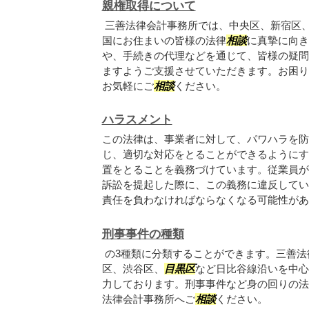
親権取得について
三善法律会計事務所では、中央区、新宿区
国にお住まいの皆様の法律
相談
に真摯に向き
や、手続きの代理などを通じて、皆様の疑問
ますようご支援させていただきます。お困り
お気軽にご
相談
ください。
ハラスメント
この法律は、事業者に対して、パワハラを防
じ、適切な対応をとることができるようにす
置をとることを義務づけています。従業員が
訴訟を提起した際に、この義務に違反してい
責任を負わなければならなくなる可能性があり.
刑事事件の種類
の3種類に分類することができます。三善法
区、渋谷区、
目黒区
など日比谷線沿いを中心
力しております。刑事事件など身の回りの法
法律会計事務所へご
相談
ください。