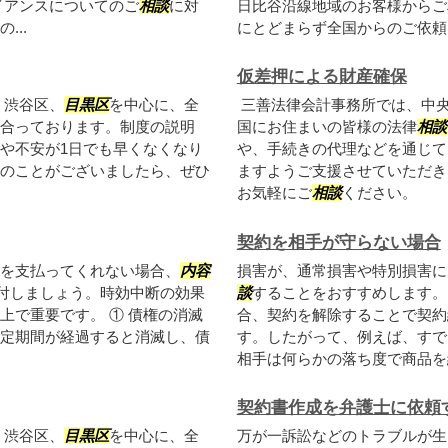
イアンスについてのご
相談
に対
日比谷沿線地域のお客様からご
..
にとどまらず全国からのご依頼に
仮差押による財産確保
、渋谷区、
目黒区
を中心に、全
三善法律会計事務所では、中
合っております。制度の説明
国にお住まいの皆様の法律
相談
や不安が1日でも早くなくなり
や、手続きの代理などを通じて
のことがございましたら、ぜひ
ますようご支援させていただき
お気軽にご
相談
ください。
契約を相手が守らない場合
を支払ってくれない場合、
内容
損害が、通常損害や特別損害に
送付しましょう。時効中断の効果
談
することをおすすめします。
上で重要です。 ① 債権の消滅
合、契約を解除することで契約
定期間が経過すると消滅し、債
す。したがって、例えば、すで
相手は何らかの落ち度で商品を紛
契約書作成を弁護士に依頼
、渋谷区、
目黒区
を中心に、全
万が一訴訟などのトラブルが生