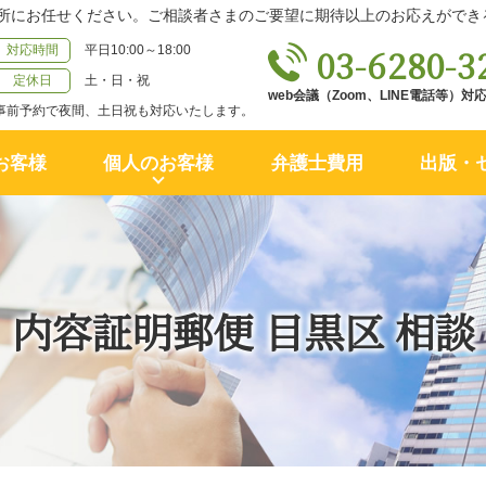
所にお任せください。ご相談者さまのご要望に期待以上のお応えができ
03-6280-3
対応時間
平日10:00～18:00
定休日
土・日・祝
web会議（Zoom、LINE電話等）
事前予約で夜間、土日祝も対応いたします。
お客様
個人のお客様
弁護士費用
出版・
内容証明郵便 目黒区 相談