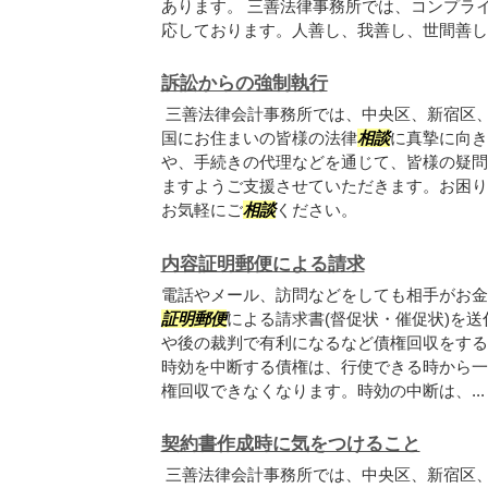
あります。 三善法律事務所では、コンプラ
応しております。人善し、我善し、世間善しの.
訴訟からの強制執行
三善法律会計事務所では、中央区、新宿区
国にお住まいの皆様の法律
相談
に真摯に向き
や、手続きの代理などを通じて、皆様の疑問
ますようご支援させていただきます。お困り
お気軽にご
相談
ください。
内容証明郵便による請求
電話やメール、訪問などをしても相手がお金
証明郵便
による請求書(督促状・催促状)を
や後の裁判で有利になるなど債権回収をする
時効を中断する債権は、行使できる時から一
権回収できなくなります。時効の中断は、...
契約書作成時に気をつけること
三善法律会計事務所では、中央区、新宿区