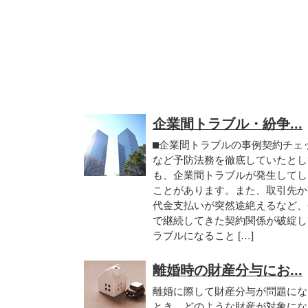
企業間トラブル・紛争...
⬛︎企業間トラブルの事例契約チェ
など予防法務を徹底していたとし
も、企業間トラブルが発生してし
ことがあります。また、取引先か
代金支払いが突然途絶えるなど、
で継続してきた契約関係が破綻し
ラブルになること […]
離婚時の財産分与にお...
離婚に際して財産分与が問題にな
とき、どのような財産が対象にな