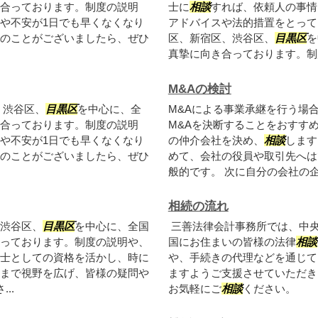
合っております。制度の説明
士に
相談
すれば、依頼人の事情
や不安が1日でも早くなくなり
アドバイスや法的措置をとって
のことがございましたら、ぜひ
区、新宿区、渋谷区、
目黒区
を
真摯に向き合っております。制度
M&Aの検討
、渋谷区、
目黒区
を中心に、全
M&Aによる事業承継を行う場
合っております。制度の説明
M&Aを決断することをおすすめ
や不安が1日でも早くなくなり
の仲介会社を決め、
相談
します
のことがございましたら、ぜひ
めて、会社の役員や取引先へは
般的です。 次に自分の会社の企業
相続の流れ
渋谷区、
目黒区
を中心に、全国
三善法律会計事務所では、中
っております。制度の説明や、
国にお住まいの皆様の法律
相談
士としての資格を活かし、時に
や、手続きの代理などを通じて
まで視野を広げ、皆様の疑問や
ますようご支援させていただき
..
お気軽にご
相談
ください。