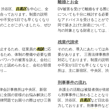
離婚とお金
、渋谷区、
目黒区
を中心に、全
DV被害を受けて離婚をする際
合っております。制度の説明
についても十分に検討する必要
や不安が1日でも早くなくなり
なアドバイスを受けることがで
のことがございましたら、ぜひ
同で築き上げた財産について、
与の対象となる財産としては、現
残業代請求
止するため、従業員の
相談
に応
そのため、導入にあたっては弁
るため、体制の整備や必要な措
要があります。 三善法律事務
パワハラの被害を訴え、会社に
対応しております。制度の説明
たと認められると、会社が賠償
や不安が1日でも早くなくなり
..
所は、主に新宿区、中央区、渋
刑事事件の流れ
律会計事務所は中央区、新宿
弁護士の活動は被疑者側が依
に全国の皆様のお悩み解決に尽
ら刑事事件に加わることとなり
律問題でお困りの際はぜひ三善
区、渋谷区、
目黒区
など日比谷
力しております。刑事事件など