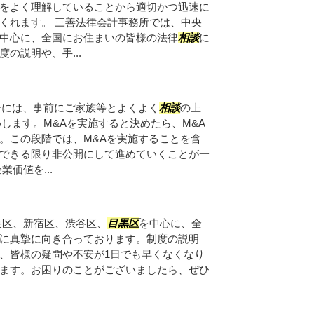
をよく理解していることから適切かつ迅速に
くれます。 三善法律会計事務所では、中央
中心に、全国にお住まいの皆様の法律
相談
に
の説明や、手...
合には、事前にご家族等とよくよく
相談
の上
します。M&Aを実施すると決めたら、M&A
。この段階では、M&Aを実施することを含
できる限り非公開にして進めていくことが一
価値を...
央区、新宿区、渋谷区、
目黒区
を中心に、全
に真摯に向き合っております。制度の説明
、皆様の疑問や不安が1日でも早くなくなり
ます。お困りのことがございましたら、ぜひ