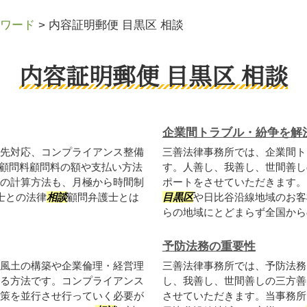
ワード
>
内容証明郵便 目黒区 相談
内容証明郵便 目黒区 相談
企業間トラブル・紛争を解
先対応、コンプライアンス整備
三善法律事務所では、企業間ト
⬛︎顧問料顧問料の額や支払い方法
す。人善し、我善し、世間善し
の計算方法も、月極から時間制
ポートをさせていただきます。
護士との法律
相談
顧問弁護士とは
目黒区
や日比谷沿線地域のお客
らの地域にとどまらず全国からの
予防法務の重要性
風土の構築や企業倫理・経営理
三善法律事務所では、予防法務
る方法です。コンプライアンス
し、我善し、世間善しの三方善
策を並行させ行っていく必要が
させていただきます。当事務所