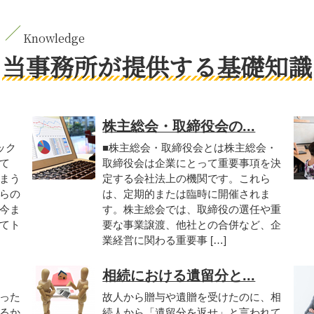
当事務所が提供する基礎知識
株主総会・取締役会の...
ック
■株主総会・取締役会とは株主総会・
て
取締役会は企業にとって重要事項を決
まう
定する会社法上の機関です。これら
らの
は、定期的または臨時に開催されま
今ま
す。株主総会では、取締役の選任や重
てト
要な事業譲渡、他社との合併など、企
業経営に関わる重要事 […]
相続における遺留分と...
った
故人から贈与や遺贈を受けたのに、相
るか
続人から「遺留分を返せ」と言われて